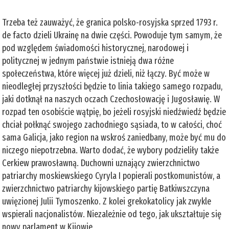
Trzeba też zauważyć, że granica polsko-rosyjska sprzed 1793 r.
de facto dzieli Ukrainę na dwie części. Powoduje tym samym, że
pod względem świadomości historycznej, narodowej i
politycznej w jednym państwie istnieją dwa różne
społeczeństwa, które więcej już dzieli, niż łączy. Być może w
nieodległej przyszłości będzie to linia takiego samego rozpadu,
jaki dotknął na naszych oczach Czechosłowację i Jugosławię. W
rozpad ten osobiście wątpię, bo jeżeli rosyjski niedźwiedź będzie
chciał połknąć swojego zachodniego sąsiada, to w całości, choć
sama Galicja, jako region na wskroś zaniedbany, może być mu do
niczego niepotrzebna. Warto dodać, że wybory podzieliły także
Cerkiew prawosławną. Duchowni uznający zwierzchnictwo
patriarchy moskiewskiego Cyryla I popierali postkomunistów, a
zwierzchnictwo patriarchy kijowskiego partię Batkiwszczyna
uwięzionej Julii Tymoszenko. Z kolei grekokatolicy jak zwykle
wspierali nacjonalistów. Niezależnie od tego, jak ukształtuje się
nowy parlament w Kijowie,