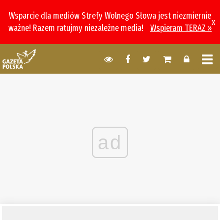
Wsparcie dla mediów Strefy Wolnego Słowa jest niezmiernie
x
ważne! Razem ratujmy niezależne media!
Wspieram TERAZ »
ad