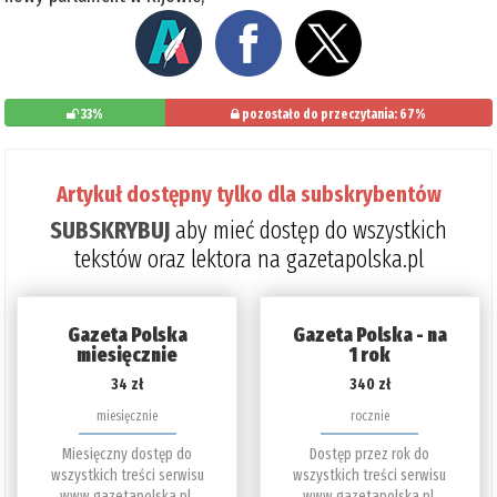
33%
pozostało do przeczytania: 67%
Artykuł dostępny tylko dla subskrybentów
SUBSKRYBUJ
aby mieć dostęp do wszystkich
tekstów oraz lektora na gazetapolska.pl
Gazeta Polska
Gazeta Polska - na
miesięcznie
1 rok
34 zł
340 zł
miesięcznie
rocznie
Miesięczny dostęp do
Dostęp przez rok do
wszystkich treści serwisu
wszystkich treści serwisu
www.gazetapolska.pl.
www.gazetapolska.pl.