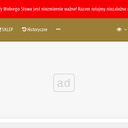
fy Wolnego Słowa jest niezmiernie ważne! Razem ratujmy niezależne
SKLEP
Historyczne
ad