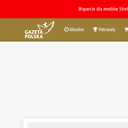
Wsparcie dla mediów Stre
Aktualne
Patronaty