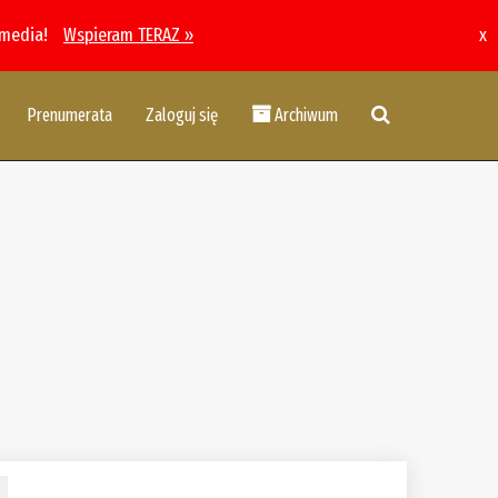
 media!
Wspieram TERAZ »
x
Prenumerata
Zaloguj się
Archiwum