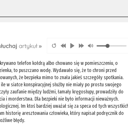
krywano telefon kołdrą albo chowano się w pomieszczeniu, o
azienka, to puszczano wodę. Wydawało się, że to chroni przed
wanych, że bezpieka mimo to znała jakieś szczegóły spotkania.
le w siatce konspiracyjnej służby nie miały po prostu swojego
czyły zaufanie między ludźmi, łamały kręgosłupy, prowadziły do
icia i morderstwa. Dla bezpieki nie było informacji nieważnych.
logicznej. Im ktoś bardziej uważał się za speca od tych wszystkic
am historię aresztowania człowieka, który napisał podręcznik do
możliwe błędy.