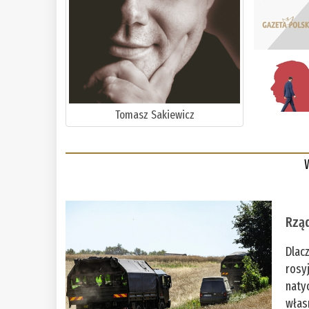
Tomasz Sakiewicz
Rząd
Dlac
rosy
naty
włas