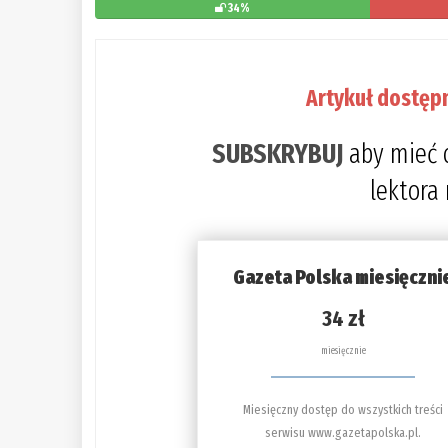
34%
Artykuł dostęp
SUBSKRYBUJ
aby mieć 
lektora
Gazeta Polska miesięczni
34 zł
miesięcznie
Miesięczny dostęp do wszystkich treści
serwisu www.gazetapolska.pl.