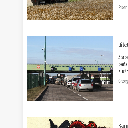
Piotr
Bile
Złap
pańs
służb
Grzeg
Kar