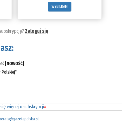
WYBIERAM
 subskrypcję?
Zaloguj się
asz:
teś
[NOWOŚĆ]
 Polskiej"
się więcej o subskrypcji
»
merata@gazetapolska.pl