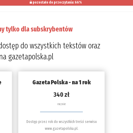
pozostało do przeczytania: 66%
ny tylko dla subskrybentów
dostęp do wszystkich tekstów oraz
 na gazetapolska.pl
e
Gazeta Polska - na 1 rok
340 zł
rocznie
Dostęp przez rok do wszystkich treści serwisu
www.gazetapolska.pl.