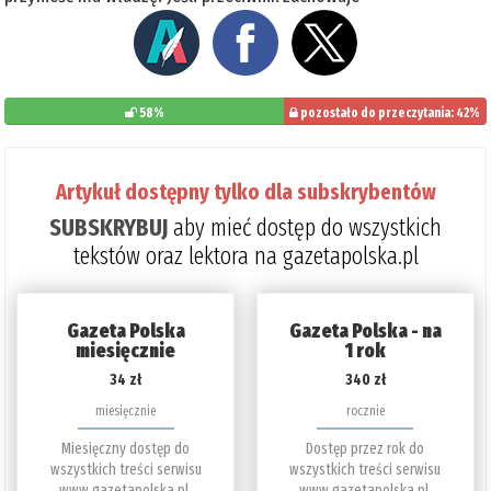
58%
pozostało do przeczytania: 42%
Artykuł dostępny tylko dla subskrybentów
SUBSKRYBUJ
aby mieć dostęp do wszystkich
tekstów oraz lektora na gazetapolska.pl
Gazeta Polska
Gazeta Polska - na
miesięcznie
1 rok
34 zł
340 zł
miesięcznie
rocznie
Miesięczny dostęp do
Dostęp przez rok do
wszystkich treści serwisu
wszystkich treści serwisu
www.gazetapolska.pl.
www.gazetapolska.pl.