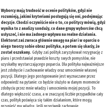
Wyborcy mają trudność w ocenie polityków, gdyż nie
rozumieją, jakimi kryteriami posługują się oni, podejmując
decyzje. Chodzi oczywiście nie o to, co politycy mówią, gdyż
wynika to z analizy sondaży, co dane grupy wyborców chcą
usłyszeć, i nie ma żadnego wpływu na realne działania.
Elektorat zaś zwraca głównie uwagę na piar i w oparciu o
niego tworzy sobie obraz polityka, a potem się skarży, że
został oszukany.
Gdyby zaś polityk zaryzykował rezygnację z
piaru i przedstawiał prawdzie koszty swych pomysłów, nie
uzyskałby wystarczającego poparcia. Dla polityka najważniejsze
jest zdobycie i zachowanie władzy oraz umocnienie własnej
pozycji. Dlatego jego postępowanie jest wyznaczane przez
odpowiedź na pytanie: co będzie służyło w danym momencie
zdobyciu przez mnie władzy i umocnieniu mojej pozycji. To
dlatego większość czasu, a w znaczącej liczbie przypadków cały
czas, polityk poświęca się takim działaniom, które mogą
przynieść mu władzę. Jeśli przeciwnik zachowuje