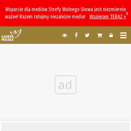
Wsparcie dla mediów Strefy Wolnego Słowa jest niezmiernie
x
ważne! Razem ratujmy niezależne media!
Wspieram TERAZ »
ad