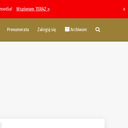
 media!
Wspieram TERAZ »
x
Prenumerata
Zaloguj się
Archiwum