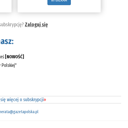
WYBIERAM
 subskrypcję?
Zaloguj się
asz:
teś
[NOWOŚĆ]
 Polskiej"
się więcej o subskrypcji
»
merata@gazetapolska.pl