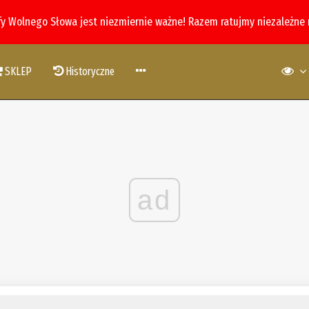
fy Wolnego Słowa jest niezmiernie ważne! Razem ratujmy niezależne
SKLEP
Historyczne
ad