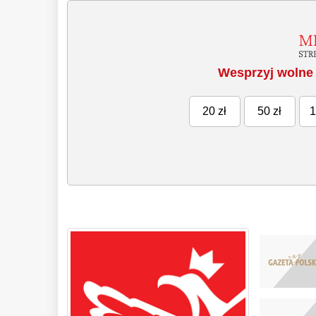
Wesprzyj wolne 
20 zł
50 zł
1