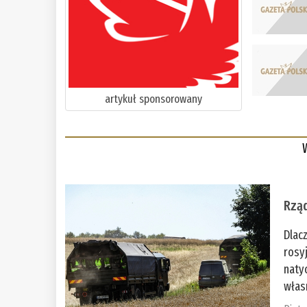
artykuł sponsorowany
Rząd
Dlac
rosy
naty
włas