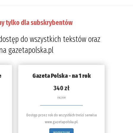
ny tylko dla subskrybentów
dostęp do wszystkich tekstów oraz
 na gazetapolska.pl
e
Gazeta Polska - na 1 rok
340 zł
rocznie
Dostęp przez rok do wszystkich treści serwisu
www.gazetapolska.pl.