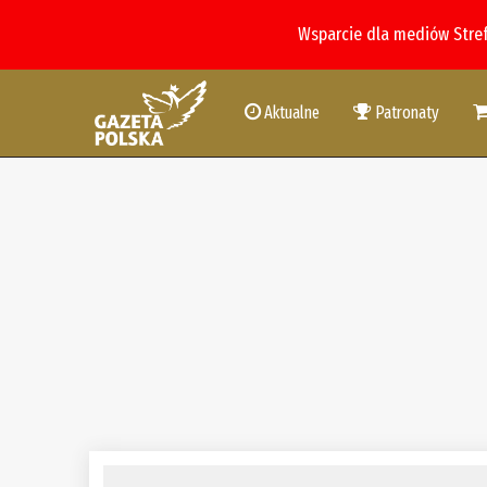
Wsparcie dla mediów Stre
Aktualne
Patronaty