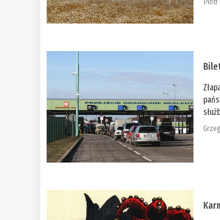
Piotr
Bile
Złap
pańs
służb
Grzeg
Kar