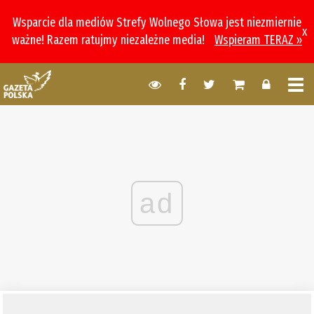
Wsparcie dla mediów Strefy Wolnego Słowa jest niezmiernie
x
ważne! Razem ratujmy niezależne media!
Wspieram TERAZ »
ad