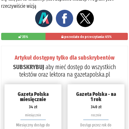
rzeczywiście wizją
35%
pozostało do przeczytania: 65%
Artykuł dostępny tylko dla subskrybentów
SUBSKRYBUJ
aby mieć dostęp do wszystkich
tekstów oraz lektora na gazetapolska.pl
Gazeta Polska
Gazeta Polska - na
miesięcznie
1 rok
34 zł
340 zł
miesięcznie
rocznie
Miesięczny dostęp do
Dostęp przez rok do