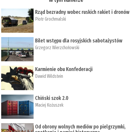
Rząd bezradny wobec ruskich rakiet i dronów
Piotr Grochmalski
Bilet wstępu dla rosyjskich sabotażystów
Grzegorz Wierzchołowski
Karmienie obu Konfederacji
Dawid Wildstein
Chiński szok 2.0
Maciej Kożuszek
Od obrony wolnych mediów po pielgrzymki,