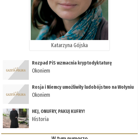
Katarzyna Gójska
Rozpad PiS wzmacnia kryptodyktaturę
Okoniem
Rosja i Niemcy umożliwiły ludobójstwo na Wołyniu
Okoniem
HEJ, ONUFRY, PAKUJ KUFRY!
Historia
W tym numerze