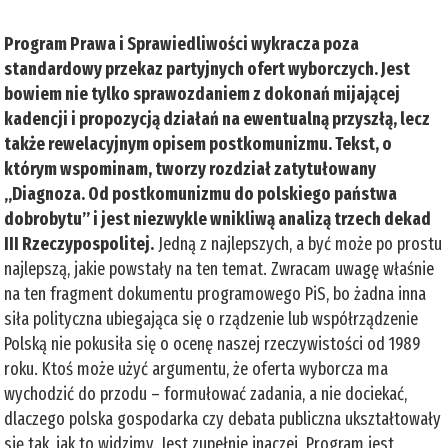
Program Prawa i Sprawiedliwości wykracza poza
standardowy przekaz partyjnych ofert wyborczych. Jest
bowiem nie tylko sprawozdaniem z dokonań mijającej
kadencji i propozycją działań na ewentualną przyszłą, lecz
także rewelacyjnym opisem postkomunizmu. Tekst, o
którym wspominam, tworzy rozdział zatytułowany
„Diagnoza. Od postkomunizmu do polskiego państwa
dobrobytu” i jest niezwykle wnikliwą analizą trzech dekad
III Rzeczypospolitej.
Jedną z najlepszych, a być może po prostu
najlepszą, jakie powstały na ten temat. Zwracam uwagę właśnie
na ten fragment dokumentu programowego PiS, bo żadna inna
siła polityczna ubiegająca się o rządzenie lub współrządzenie
Polską nie pokusiła się o ocenę naszej rzeczywistości od 1989
roku. Ktoś może użyć argumentu, że oferta wyborcza ma
wychodzić do przodu – formułować zadania, a nie dociekać,
dlaczego polska gospodarka czy debata publiczna ukształtowały
się tak, jak to widzimy. Jest zupełnie inaczej. Program jest