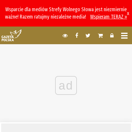
Wsparcie dla mediów Strefy Wolnego Słowa jest niezmiernie
x
ważne! Razem ratujmy niezależne media!
Wspieram TERAZ »
ad