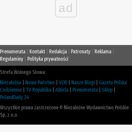
ad
Prenumerata
|
Kontakt
|
Redakcja
|
Patronaty
|
Reklama
|
Regulaminy
|
Polityka prywatności
Strefa Wolnego Słowa:
Niezależna
|
Nowe Państwo
|
VOD
|
Nasze Blogi
|
Gazeta Polska
Codziennie
|
TV Republika
|
Albicla
|
Prenumerata
|
Sklep
|
PolandDaily 24
Wszystkie prawa zastrzeżone © Niezależne Wydawnictwo Polskie
Sp. z o.o.