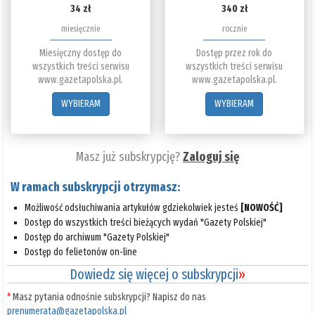
34 zł
340 zł
miesięcznie
rocznie
Miesięczny dostęp do
Dostęp przez rok do
wszystkich treści serwisu
wszystkich treści serwisu
www.gazetapolska.pl.
www.gazetapolska.pl.
WYBIERAM
WYBIERAM
Masz już subskrypcję?
Zaloguj się
W ramach subskrypcji otrzymasz:
Możliwość odsłuchiwania artykułów gdziekolwiek jesteś
[NOWOŚĆ]
Dostęp do wszystkich treści bieżących wydań "Gazety Polskiej"
Dostęp do archiwum "Gazety Polskiej"
Dostęp do felietonów on-line
Dowiedz się więcej o subskrypcji
»
*
Masz pytania odnośnie subskrypcji? Napisz do nas
prenumerata@gazetapolska.pl