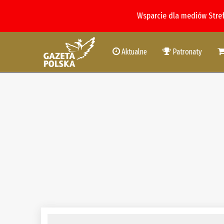
Wsparcie dla mediów Stre
Aktualne
Patronaty