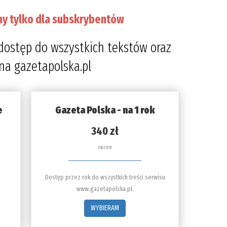
ny tylko dla subskrybentów
dostęp do wszystkich tekstów oraz
 na gazetapolska.pl
e
Gazeta Polska - na 1 rok
340 zł
rocznie
Dostęp przez rok do wszystkich treści serwisu
www.gazetapolska.pl.
WYBIERAM