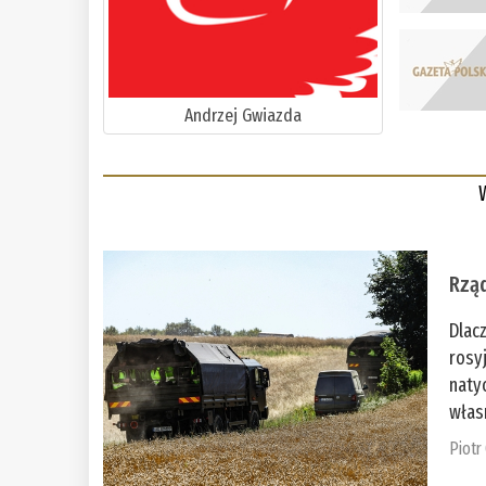
Andrzej Gwiazda
Rząd
Dlac
rosy
naty
włas
Piotr