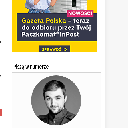
m
Piszą w numerze
e