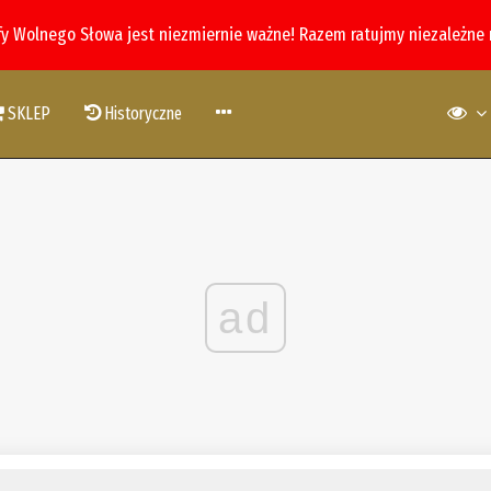
fy Wolnego Słowa jest niezmiernie ważne! Razem ratujmy niezależne
SKLEP
Historyczne
ad