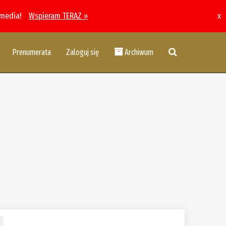
 media!
Wspieram TERAZ »
x
Prenumerata
Zaloguj się
Archiwum