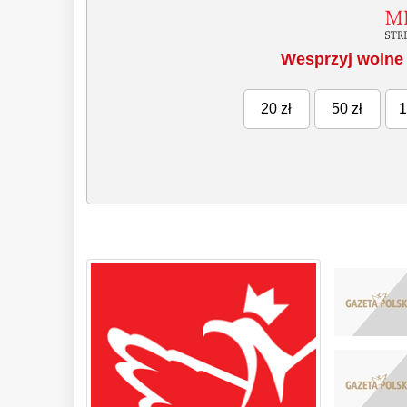
Wesprzyj wolne 
20 zł
50 zł
1