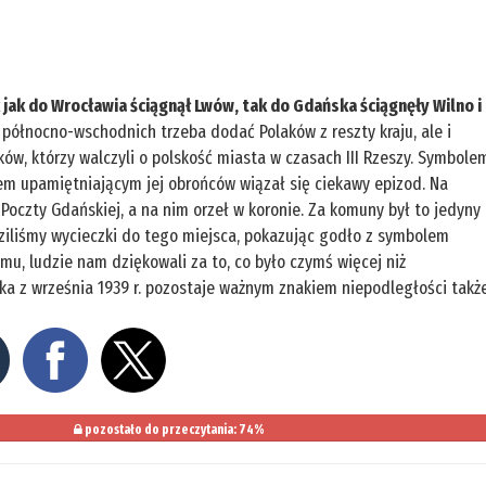
 jak do Wrocławia ściągnął Lwów, tak do Gdańska ściągnęły Wilno i
północno-wschodnich trzeba dodać Polaków z reszty kraju, ale i
ów, którzy walczyli o polskość miasta w czasach III Rzeszy. Symbole
ikiem upamiętniającym jej obrońców wiązał się ciekawy epizod. Na
Poczty Gdańskiej, a na nim orzeł w koronie. Za komuny był to jedyny
iliśmy wycieczki do tego miejsca, pokazując godło z symbolem
mu, ludzie nam dziękowali za to, co było czymś więcej niż
ka z września 1939 r. pozostaje ważnym znakiem niepodległości takż
pozostało do przeczytania: 74%