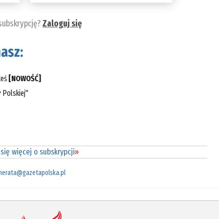
 subskrypcję?
Zaloguj się
asz:
teś
[NOWOŚĆ]
 Polskiej"
się więcej o subskrypcji
»
merata@gazetapolska.pl