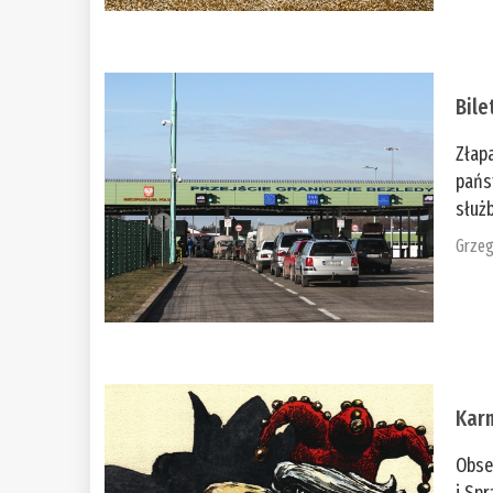
Bile
Złap
pańs
służb
Grzeg
Kar
Obse