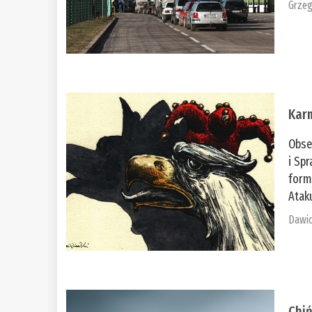
Grzeg
Kar
Obse
i Spr
form
Ataku
Dawid
Chiń