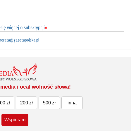
się więcej o subskrypcji
»
merata@gazetapolska.pl
media i ocal wolność słowa!
00 zł
200 zł
500 zł
inna
Wspieram