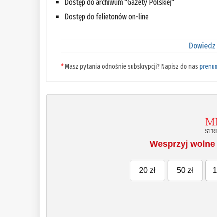
Dostęp do archiwum "Gazety Polskiej"
Dostęp do felietonów on-line
Dowiedz 
*
Masz pytania odnośnie subskrypcji? Napisz do nas
prenu
Wesprzyj wolne 
20 zł
50 zł
1