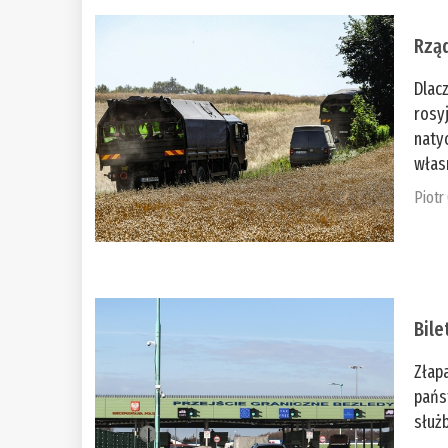
Rząd
Dlac
rosy
naty
włas
Piotr
Bile
Złap
pańs
służb