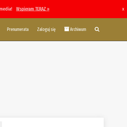
 media!
Wspieram TERAZ »
x
Prenumerata
Zaloguj się
Archiwum