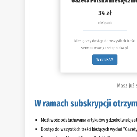
Gazeta Polska miesięczni
34 zł
miesięcznie
Miesięczny dostęp do wszystkich treści
serwisu www.gazetapolska.pl.
WYBIERAM
Masz już
W ramach subskrypcji otrzym
Możliwość odsłuchiwania artykułów gdziekolwiek jes
Dostęp do wszystkich treści bieżących wydań "Gazety