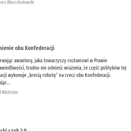
orz Wierzchołowski
mienie obu Konfederacji
rwując awanturę, jaka towarzyszy rozłamowi w Prawie
awiedliwości, trudno nie odnieść wrażenia, że część polityków tej
acji wykonuje „krecią robotę” na rzecz obu Konfederacji.
jąc...
 Wildstein
ski szok 2.0