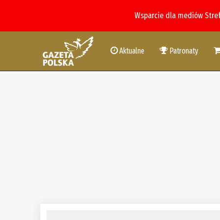
Wsparcie dla mediów Stre
Aktualne
Patronaty