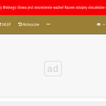
fy Wolnego Słowa jest niezmiernie ważne! Razem ratujmy niezależne
SKLEP
Historyczne
ad