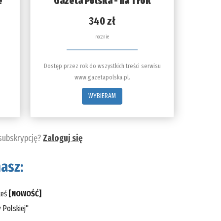
e
Gazeta Polska - na 1 rok
340 zł
rocznie
Dostęp przez rok do wszystkich treści serwisu
www.gazetapolska.pl.
WYBIERAM
 subskrypcję?
Zaloguj się
asz:
teś
[NOWOŚĆ]
 Polskiej"