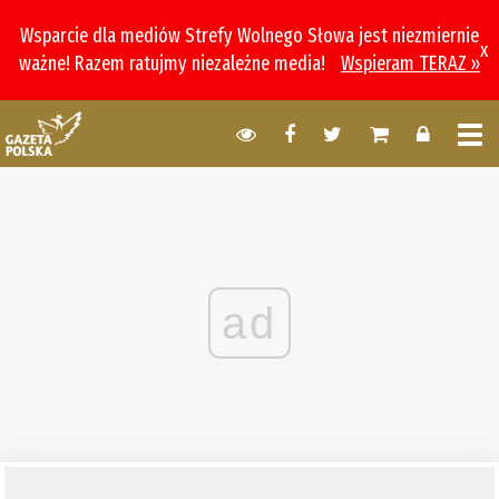
Wsparcie dla mediów Strefy Wolnego Słowa jest niezmiernie
x
ważne! Razem ratujmy niezależne media!
Wspieram TERAZ »
ad