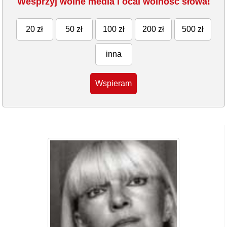
Wesprzyj wolne media i ocal wolność słowa!
20 zł
50 zł
100 zł
200 zł
500 zł
inna
Wspieram