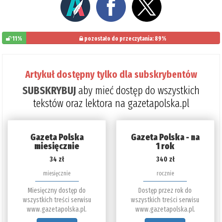
11%
pozostało do przeczytania: 89%
Artykuł dostępny tylko dla subskrybentów
SUBSKRYBUJ
aby mieć dostęp do wszystkich
tekstów oraz lektora na gazetapolska.pl
Gazeta Polska
Gazeta Polska - na
miesięcznie
1 rok
34 zł
340 zł
miesięcznie
rocznie
Miesięczny dostęp do
Dostęp przez rok do
wszystkich treści serwisu
wszystkich treści serwisu
www.gazetapolska.pl.
www.gazetapolska.pl.