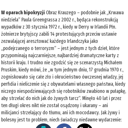
W oparach hipokryzji
Obraz Krauzego – podobnie jak „Krwawa
niedziela” Paula Greengrassa z 2002 r., będąca rekonstrukcją
wypadków z 30 stycznia 1972 r., kiedy w Derry w Irlandii Płn.
żołnierze brytyjscy zabili 14 protestujących przeciw ustawie
zezwalającej aresztować każdego Irlandczyka jako
„podejrzanego o terroryzm” – jest jednym z tych dzieł, które
przypominają najczarniejsze, najbardziej dramatyczne karty z
historii kraju. I trudno nie zgodzić się ze scenarzystą Michałem
Pruskim, kiedy mówi, że „w tym jednym dniu, 17 grudnia 1970 r.,
zogniskowało się całe zło i okrucieństwo ówczesnej władzy, jej
perfidia i nieliczenie się z obywatelami własnego państwa, kiedy
niczego niespodziewających się robotników zwabiono w pułapkę,
aby strzelać do nich jak do żywych tarcz”. Minęło 40 lat i przez
ten długi okres nikt nie został osądzony i ukarany – ani
milicjanci strzelający do tłumu, ani ich mocodawcy. Jak żywy i
bolesny jest to problem, niech świadczy niedawne wydarzenie: