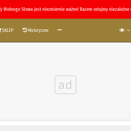
fy Wolnego Słowa jest niezmiernie ważne! Razem ratujmy niezależne
SKLEP
Historyczne
ad