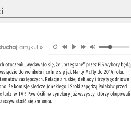
ci
ch otoczeniu, wydawało się, że „przegrane” przez PiS wybory będą
wsiądzie do wehikułu i cofnie się jak Marty McFly do 2014 roku.
e tematów zastępczych. Relacje z ruskiej defilady i trzytygodniowe
ono, że komisje śledcze Jońskiego i Sroki zapędzą Polaków przed
e ludzi w TVP. Powrócili na synekury już wszyscy, którzy okupowali
rzeczywistość się zmieniła.