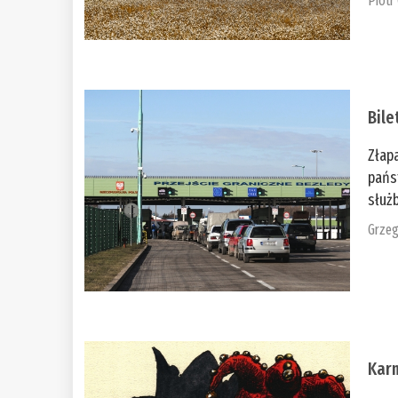
Piotr
Bile
Złap
pańs
służb
Grzeg
Kar