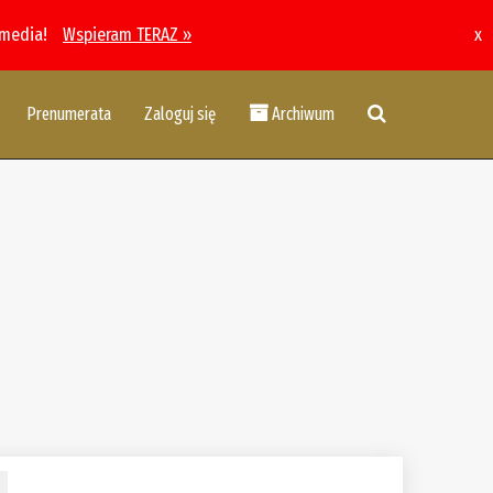
 media!
Wspieram TERAZ »
x
Prenumerata
Zaloguj się
Archiwum