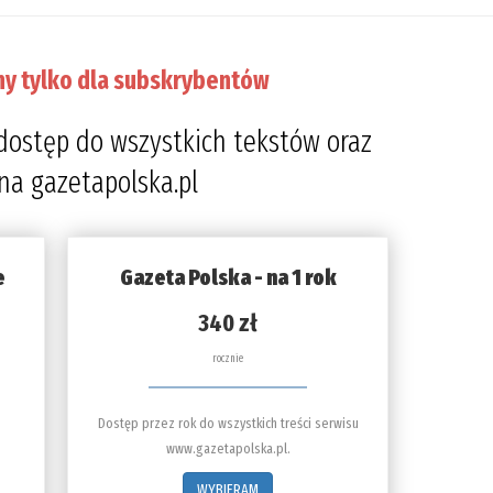
ny tylko dla subskrybentów
dostęp do wszystkich tekstów oraz
 na gazetapolska.pl
e
Gazeta Polska - na 1 rok
340 zł
rocznie
Dostęp przez rok do wszystkich treści serwisu
www.gazetapolska.pl.
WYBIERAM