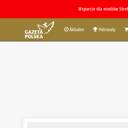
Wsparcie dla mediów Stre
Aktualne
Patronaty