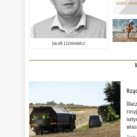
Jacek Liziniewicz
Rząd
Dlac
rosy
naty
włas