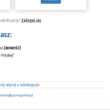
 subskrypcję?
Zaloguj się
asz:
teś
[NOWOŚĆ]
 Polskiej"
się więcej o subskrypcji
»
merata@gazetapolska.pl