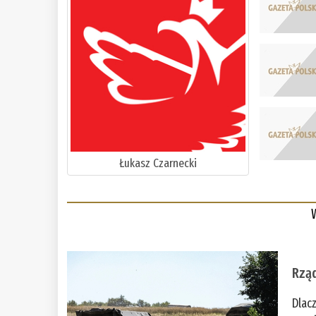
Łukasz Czarnecki
Rząd
Dlac