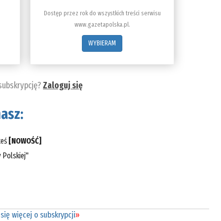
Dostęp przez rok do wszystkich treści serwisu
www.gazetapolska.pl.
WYBIERAM
 subskrypcję?
Zaloguj się
asz:
teś
[NOWOŚĆ]
 Polskiej"
się więcej o subskrypcji
»