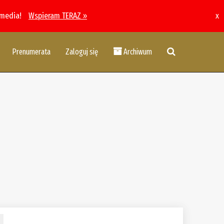
 media!
Wspieram TERAZ »
x
Prenumerata
Zaloguj się
Archiwum