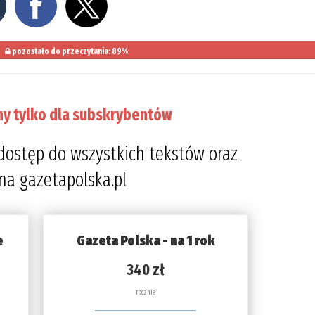
pozostało do przeczytania: 89%
ny tylko dla subskrybentów
dostęp do wszystkich tekstów oraz
 na gazetapolska.pl
e
Gazeta Polska - na 1 rok
340 zł
rocznie