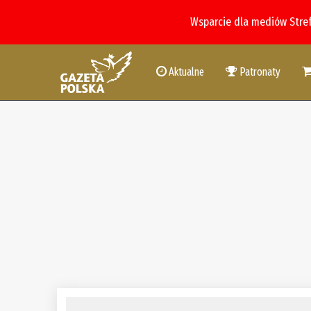
Wsparcie dla mediów Stre
Aktualne
Patronaty