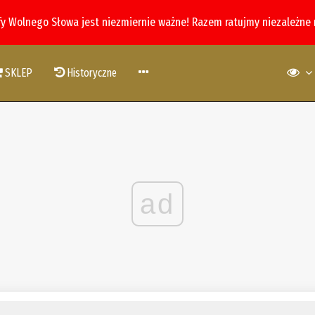
fy Wolnego Słowa jest niezmiernie ważne! Razem ratujmy niezależne
SKLEP
Historyczne
ad