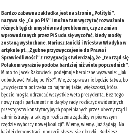
Bardzo zabawna zakładka jest na stronie „Polityki”,
nazywa się „Co po PiS” i można tam wyczytać rozważania
różnych tęgich umysłów nad problemem, czy ze zmian
wprowadzanych przez PiS uda się wycofać, kiedy modły
zostaną wysłuchane. Mariusz Janicki i Wiesław Władyka w
artykule pt. „Zgubne przyzwyczajenie do Prawa i
Sprawiedliwości” z rezygnacją stwierdzają, że „ten rząd się
Polakom wyraźnie podoba bardziej niż wiele poprzednich”.
Mimo to Jacek Rakowiecki podejmuje heroiczne wyzwanie: „Jak
odbudować Polskę po PiS?”. Wie, że sprawa nie będzie łatwa, bo
„zwycięzcom potrzeba co najmniej takiej większości, która
będzie mogła odrzucać wszystkie weta prezydenta. Bez tego
nowy rząd i parlament nie dałyby rady rozliczyć ewidentnych
przestępstw konstytucyjnych popełnianych przez obecny rząd i
administrację, a takiego rozliczenia żądaliby w pierwszym
rzędzie wyborcy nowej koalicji”. Wiemy, wiemy. Już żądają. Na
każdej demonstracji opozycji słyszy się okrzyki „Będziesz