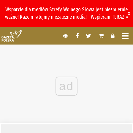
Wsparcie dla mediów Strefy Wolnego Słowa jest niezmiernie
x
ważne! Razem ratujmy niezależne media!
Wspieram TERAZ »
ad