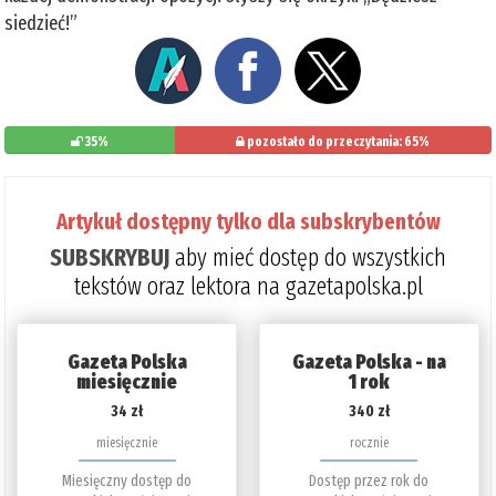
siedzieć!”
35%
pozostało do przeczytania: 65%
Artykuł dostępny tylko dla subskrybentów
SUBSKRYBUJ
aby mieć dostęp do wszystkich
tekstów oraz lektora na gazetapolska.pl
Gazeta Polska
Gazeta Polska - na
miesięcznie
1 rok
34 zł
340 zł
miesięcznie
rocznie
Miesięczny dostęp do
Dostęp przez rok do