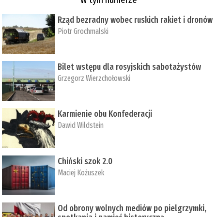
Rząd bezradny wobec ruskich rakiet i dronów
Piotr Grochmalski
Bilet wstępu dla rosyjskich sabotażystów
Grzegorz Wierzchołowski
Karmienie obu Konfederacji
Dawid Wildstein
Chiński szok 2.0
Maciej Kożuszek
Od obrony wolnych mediów po pielgrzymki,