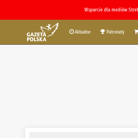
Wsparcie dla mediów Stre
Aktualne
Patronaty