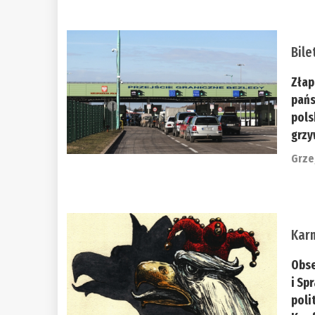
Bile
Złap
pańs
pols
grzyw
Grze
Kar
Obse
i Sp
poli