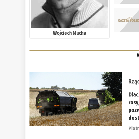
Wojciech Mucha
Rząd
Dlac
rosy
pozw
dost
Piot