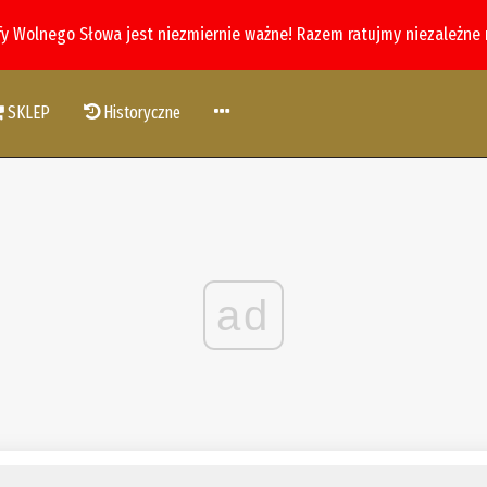
fy Wolnego Słowa jest niezmiernie ważne! Razem ratujmy niezależne
SKLEP
Historyczne
ad