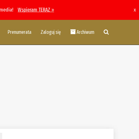
 media!
Wspieram TERAZ »
x
Prenumerata
Zaloguj się
Archiwum