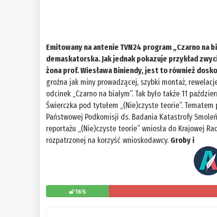
Emitowany na antenie TVN24 program „Czarno na bi
demaskatorska. Jak jednak pokazuje przykład zwycię
żona prof. Wiesława Biniendy, jest to również dosk
groźna jak miny prowadzącej, szybki montaż, rewelacj
odcinek „Czarno na białym”. Tak było także 11 paździe
Świerczka pod tytułem „(Nie)czyste teorie”. Tematem
Państwowej Podkomisji ds. Badania Katastrofy Smoleńs
reportażu „(Nie)czyste teorie” wniosła do Krajowej Rad
rozpatrzonej na korzyść wnioskodawcy.
Groby i
16%