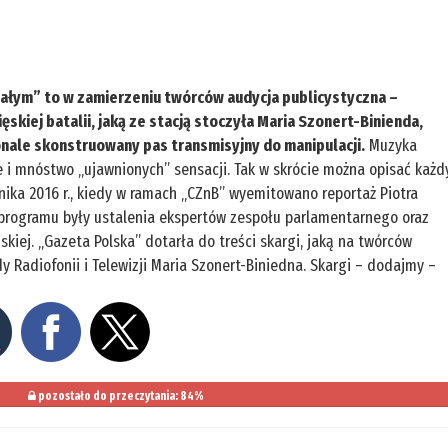
ałym” to w zamierzeniu twórców audycja publicystyczna –
skiej batalii, jaką ze stacją stoczyła Maria Szonert-Binienda,
onale skonstruowany pas transmisyjny do manipulacji.
Muzyka
e i mnóstwo „ujawnionych” sensacji. Tak w skrócie można opisać każd
rnika 2016 r., kiedy w ramach „CZnB” wyemitowano reportaż Piotra
 programu były ustalenia ekspertów zespołu parlamentarnego oraz
kiej. „Gazeta Polska” dotarła do treści skargi, jaką na twórców
y Radiofonii i Telewizji Maria Szonert-Biniedna. Skargi – dodajmy –
pozostało do przeczytania: 84%