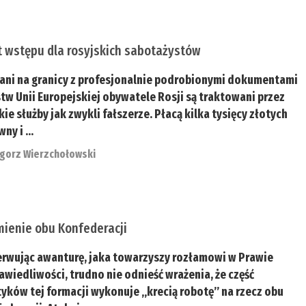
t wstępu dla rosyjskich sabotażystów
ani na granicy z profesjonalnie podrobionymi dokumentami
tw Unii Europejskiej obywatele Rosji są traktowani przez
kie służby jak zwykli fałszerze. Płacą kilka tysięcy złotych
ny i ...
gorz Wierzchołowski
mienie obu Konfederacji
rwując awanturę, jaka towarzyszy rozłamowi w Prawie
rawiedliwości, trudno nie odnieść wrażenia, że część
tyków tej formacji wykonuje „krecią robotę” na rzecz obu