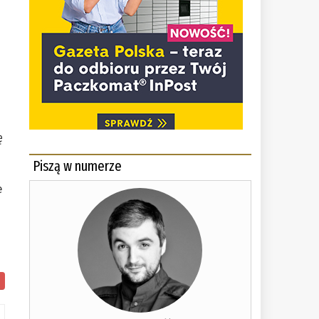
ę
Piszą w numerze
e