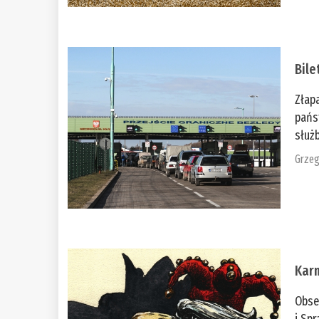
Bile
Złap
pańs
służb
Grzeg
Kar
Obse