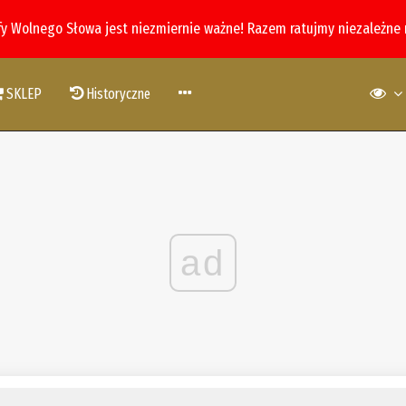
fy Wolnego Słowa jest niezmiernie ważne! Razem ratujmy niezależne
SKLEP
Historyczne
ad