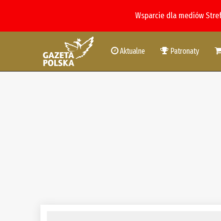
Wsparcie dla mediów Stre
Aktualne
Patronaty