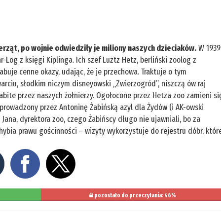
erząt, po wojnie odwiedziły je miliony naszych dzieciaków.
W 1939
Log z księgi Kiplinga. Ich szef Luztz Hetz, berliński zoolog z
abuje cenne okazy, udając, że je przechowa. Traktuje o tym
warciu, słodkim niczym disneyowski „Zwierzogród”, niszczą ów raj
abite przez naszych żołnierzy. Ogołocone przez Hetza zoo zamieni si
e prowadzony przez Antoninę Żabińską azyl dla Żydów (i AK-owski
 Jana, dyrektora zoo, czego Żabińscy długo nie ujawniali, bo za
chybia prawu gościnności – wizyty wykorzystuje do rejestru dóbr, któr
pozostało do przeczytania: 46%