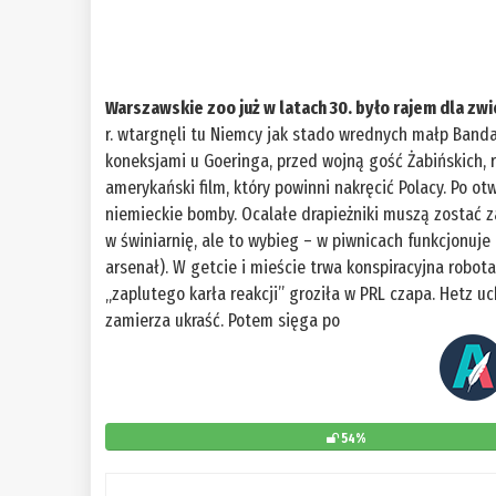
Warszawskie zoo już w latach 30. było rajem dla zwi
r. wtargnęli tu Niemcy jak stado wrednych małp Bandar-
koneksjami u Goeringa, przed wojną gość Żabińskich, r
amerykański film, który powinni nakręcić Polacy. Po ot
niemieckie bomby. Ocalałe drapieżniki muszą zostać z
w świniarnię, ale to wybieg – w piwnicach funkcjonuj
arsenał). W getcie i mieście trwa konspiracyjna robota
„zaplutego karła reakcji” groziła w PRL czapa. Hetz u
zamierza ukraść. Potem sięga po
54%