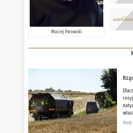
Maciej Parowski
Rząd
Dlac
rosy
naty
włas
Piotr