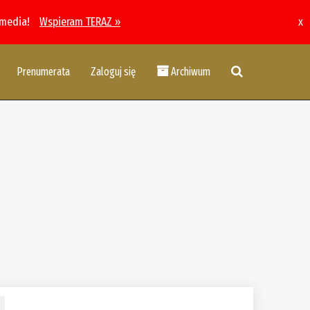
 media!
Wspieram TERAZ »
x
Prenumerata
Zaloguj się
Archiwum