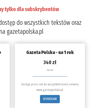
ny tylko dla subskrybentów
dostęp do wszystkich tekstów oraz
 na gazetapolska.pl
e
Gazeta Polska - na 1 rok
340 zł
rocznie
Dostęp przez rok do wszystkich treści serwisu
www.gazetapolska.pl.
WYBIERAM