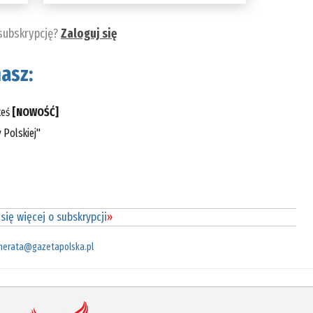
 subskrypcję?
Zaloguj się
asz:
teś
[NOWOŚĆ]
 Polskiej"
się więcej o subskrypcji
»
merata@gazetapolska.pl