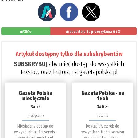
36%
pozostało do przeczytania: 64%
Artykuł dostępny tylko dla subskrybentów
SUBSKRYBUJ
aby mieć dostęp do wszystkich
tekstów oraz lektora na gazetapolska.pl
Gazeta Polska
Gazeta Polska - na
miesięcznie
1 rok
34 zł
340 zł
miesięcznie
rocznie
Miesięczny dostęp do
Dostęp przez rok do
wszystkich treści serwisu
wszystkich treści serwisu
www.gazetapolska.pl.
www.gazetapolska.pl.