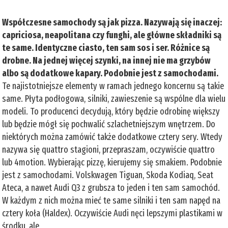
Współczesne samochody są jak pizza. Nazywają się inaczej:
capriciosa, neapolitana czy funghi, ale główne składniki są
te same. Identyczne ciasto, ten sam sos i ser. Różnice są
drobne. Na jednej więcej szynki, na innej nie ma grzybów
albo są dodatkowe kapary. Podobnie jest z samochodami.
Te najistotniejsze elementy w ramach jednego koncernu są takie
same. Płyta podłogowa, silniki, zawieszenie są wspólne dla wielu
modeli. To producenci decydują, który będzie odrobinę większy
lub będzie mógł się pochwalić szlachetniejszym wnętrzem. Do
niektórych można zamówić także dodatkowe cztery sery. Wtedy
nazywa się quattro stagioni, przepraszam, oczywiście quattro
lub 4motion. Wybierając pizzę, kierujemy się smakiem. Podobnie
jest z samochodami. Volskwagen Tiguan, Skoda Kodiaq, Seat
Ateca, a nawet Audi Q3 z grubsza to jeden i ten sam samochód.
W każdym z nich można mieć te same silniki i ten sam napęd na
cztery koła (Haldex). Oczywiście Audi nęci lepszymi plastikami w
środku, ale