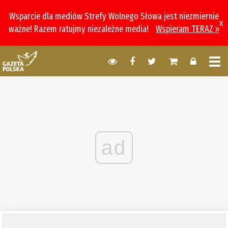
Wsparcie dla mediów Strefy Wolnego Słowa jest niezmiernie
x
ważne! Razem ratujmy niezależne media!
Wspieram TERAZ »
ad