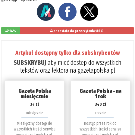
14%
pozostało do przeczytania: 86%
Artykuł dostępny tylko dla subskrybentów
SUBSKRYBUJ
aby mieć dostęp do wszystkich
tekstów oraz lektora na gazetapolska.pl
Gazeta Polska
Gazeta Polska - na
miesięcznie
1 rok
34 zł
340 zł
miesięcznie
rocznie
Miesięczny dostęp do
Dostęp przez rok do
wszystkich treści serwisu
wszystkich treści serwisu
www.gazetapolska.pl.
www.gazetapolska.pl.