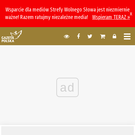
Wsparcie dla mediów Strefy Wolnego Słowa jest niezmiernie
x
ważne! Razem ratujmy niezależne media!
Wspieram TERAZ »
ad