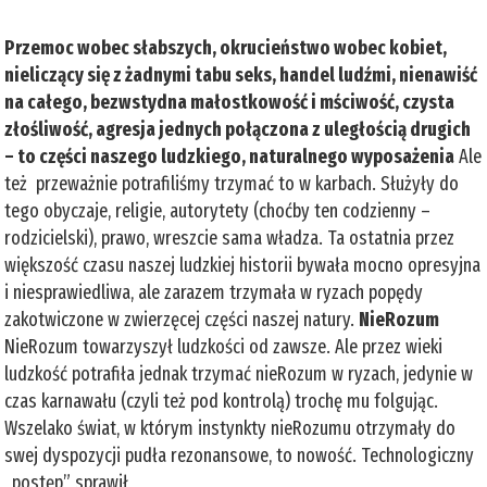
Przemoc wobec słabszych, okrucieństwo wobec kobiet,
nieliczący się z żadnymi tabu seks, handel ludźmi, nienawiść
na całego, bezwstydna małostkowość i mściwość, czysta
złośliwość, agresja jednych połączona z uległością drugich
– to części naszego ludzkiego, naturalnego wyposażenia
Ale
też przeważnie potrafiliśmy trzymać to w karbach. Służyły do
tego obyczaje, religie, autorytety (choćby ten codzienny –
rodzicielski), prawo, wreszcie sama władza. Ta ostatnia przez
większość czasu naszej ludzkiej historii bywała mocno opresyjna
i niesprawiedliwa, ale zarazem trzymała w ryzach popędy
zakotwiczone w zwierzęcej części naszej natury.
NieRozum
NieRozum towarzyszył ludzkości od zawsze. Ale przez wieki
ludzkość potrafiła jednak trzymać nieRozum w ryzach, jedynie w
czas karnawału (czyli też pod kontrolą) trochę mu folgując.
Wszelako świat, w którym instynkty nieRozumu otrzymały do
swej dyspozycji pudła rezonansowe, to nowość. Technologiczny
„postęp” sprawił,