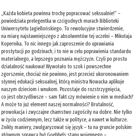
„Każda kobieta powinna trochę popracować seksualnie!” –
powiedziała prelegentka w czcigodnych murach Biblioteki
Uniwersytetu Jagiellońskiego. To rewolucyjne stwierdzenie,
na miarę najsławniejszego z absolwentów tej uczelni – Mikołaja
Kopernika. To nic innego jak zaproszenie do uprawiania
prostytucji po godzinach, i to nie w celu poprawienia standardu
materialnego, a lepszego poznania mężczyzn. Czyli po prostu
działalność naukowa! Wywołało to szok i powszechne
zgorszenie, chociaż nie powinno, jest przecież ukoronowaniem
słynnej edukacji seksualnej, którą ministra Nowacka aplikuje
naszym dzieciom i wnukom. Pozostaje do rozstrzygnięcia,
co jest obrzydliwsze – sam fakt czy mówienie o nim w mediach?
A może to już element naszej normalności? Brutalność,
prowokacja i zwyczajne chamstwo zagościły na dobre. Nie tylko
w życiu codziennym, lecz także w polityce, a nawet w kulturze.
Znikły maniery, zwulgaryzował się język – tu na gruncie polskim
głównym sprawcą był Goebbels stanu wojennego –