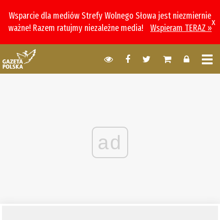
Wsparcie dla mediów Strefy Wolnego Słowa jest niezmiernie
x
ważne! Razem ratujmy niezależne media!
Wspieram TERAZ »
ad