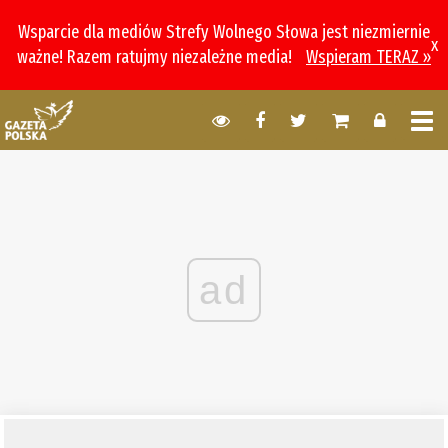
Wsparcie dla mediów Strefy Wolnego Słowa jest niezmiernie
x
ważne! Razem ratujmy niezależne media!
Wspieram TERAZ »
ad