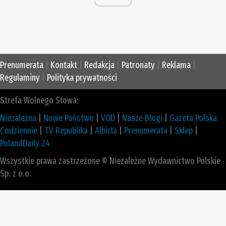
Prenumerata
|
Kontakt
|
Redakcja
|
Patronaty
|
Reklama
|
Regulaminy
|
Polityka prywatności
Strefa Wolnego Słowa:
Niezależna
|
Nowe Państwo
|
VOD
|
Nasze Blogi
|
Gazeta Polska
Codziennie
|
TV Republika
|
Albicla
|
Prenumerata
|
Sklep
|
PolandDaily 24
Wszystkie prawa zastrzeżone © Niezależne Wydawnictwo Polskie
Sp. z o.o.