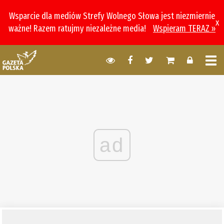
Wsparcie dla mediów Strefy Wolnego Słowa jest niezmiernie
x
ważne! Razem ratujmy niezależne media!
Wspieram TERAZ »
ad