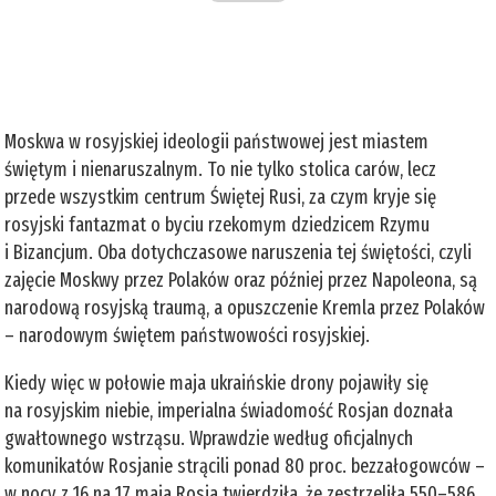
Moskwa w rosyjskiej ideologii państwowej jest miastem
świętym i nienaruszalnym. To nie tylko stolica carów, lecz
przede wszystkim centrum Świętej Rusi, za czym kryje się
rosyjski fantazmat o byciu rzekomym dziedzicem Rzymu
i Bizancjum. Oba dotychczasowe naruszenia tej świętości, czyli
zajęcie Moskwy przez Polaków oraz później przez Napoleona, są
narodową rosyjską traumą, a opuszczenie Kremla przez Polaków
– narodowym świętem państwowości rosyjskiej.
Kiedy więc w połowie maja ukraińskie drony pojawiły się
na rosyjskim niebie, imperialna świadomość Rosjan doznała
gwałtownego wstrząsu. Wprawdzie według oficjalnych
komunikatów Rosjanie strącili ponad 80 proc. bezzałogowców –
w nocy z 16 na 17 maja Rosja twierdziła, że zestrzeliła 550–586