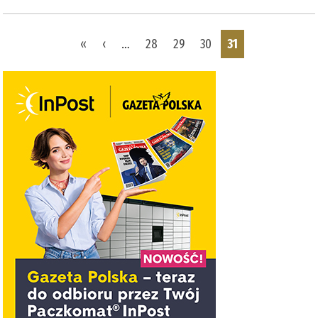
Pages
«
‹
…
28
29
30
31