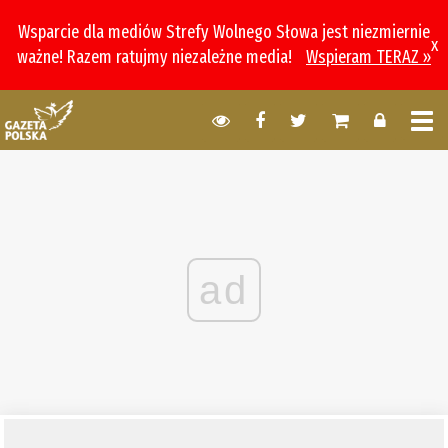
Wsparcie dla mediów Strefy Wolnego Słowa jest niezmiernie
x
ważne! Razem ratujmy niezależne media!
Wspieram TERAZ »
ad