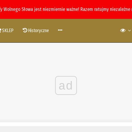
fy Wolnego Słowa jest niezmiernie ważne! Razem ratujmy niezależne
SKLEP
Historyczne
ad