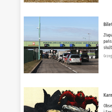
Bile
Złap
pańs
służb
Grzeg
Kar
Obse