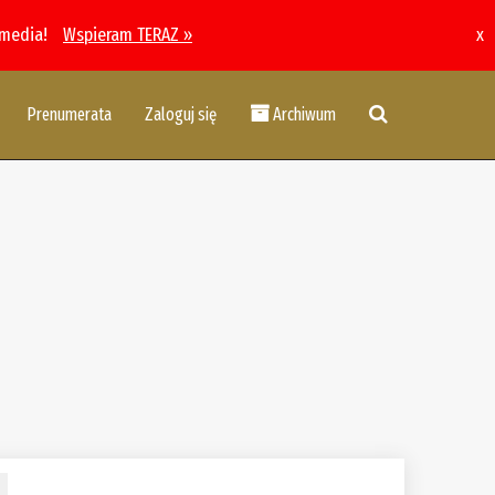
 media!
Wspieram TERAZ »
x
Prenumerata
Zaloguj się
Archiwum