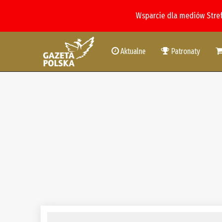
Wsparcie dla mediów Stre
Aktualne
Patronaty