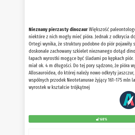
Nieznany pierzasty dinozaur
Większość paleontologó
niektóre z nich mogły mieć pióra. Jednak z odkrycia 
Ortegi wynika, że struktury podobne do piór pojawiły 
doskonale zachowany szkielet nieznanego dotąd dino
łapach wyrostki mogące być śladami po kępkach piór. 
miał ok. 4 m długości. Do tej pory sądzono, że pióra wy
Allosauroidea, do której należy nowo odkryty jaszczur,
wspólnych przodek Neotetanurae żyjący 161–175 mln la
wyrostek w kształcie trójkątnej
60%