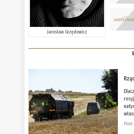
Jarosław Grzędowicz
Rząd
Dlac
rosy
naty
włas
Piotr