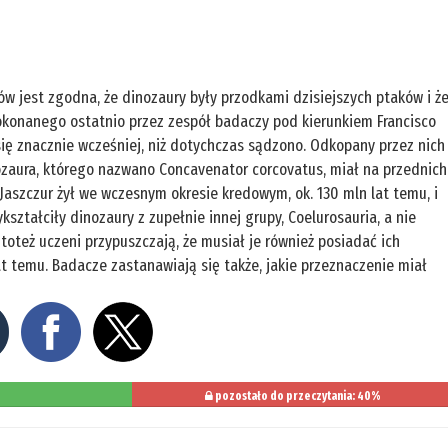
w jest zgodna, że dinozaury były przodkami dzisiejszych ptaków i ż
dokonanego ostatnio przez zespół badaczy pod kierunkiem Francisco
się znacznie wcześniej, niż dotychczas sądzono. Odkopany przez nich
zaura, którego nazwano Concavenator corcovatus, miał na przednich
Jaszczur żył we wczesnym okresie kredowym, ok. 130 mln lat temu, i
kształciły dinozaury z zupełnie innej grupy, Coelurosauria, a nie
 toteż uczeni przypuszczają, że musiał je również posiadać ich
t temu. Badacze zastanawiają się także, jakie przeznaczenie miał
pozostało do przeczytania: 40%