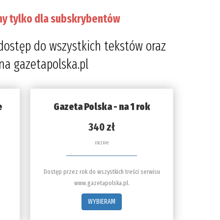
ny tylko dla subskrybentów
dostęp do wszystkich tekstów oraz
 na gazetapolska.pl
e
Gazeta Polska - na 1 rok
340 zł
rocznie
Dostęp przez rok do wszystkich treści serwisu
www.gazetapolska.pl.
WYBIERAM