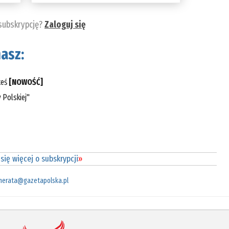
 subskrypcję?
Zaloguj się
asz:
teś
[NOWOŚĆ]
 Polskiej"
się więcej o subskrypcji
»
merata@gazetapolska.pl