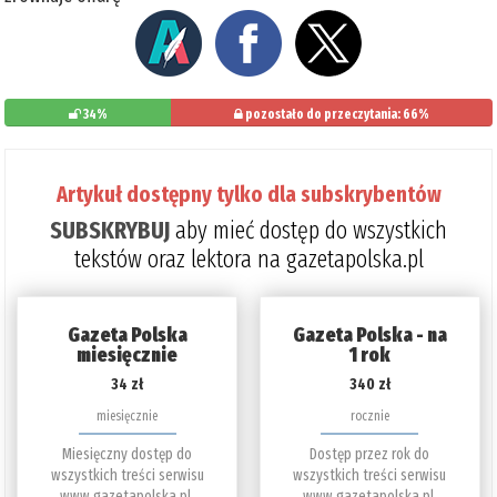
34%
pozostało do przeczytania: 66%
Artykuł dostępny tylko dla subskrybentów
SUBSKRYBUJ
aby mieć dostęp do wszystkich
tekstów oraz lektora na gazetapolska.pl
Gazeta Polska
Gazeta Polska - na
miesięcznie
1 rok
34 zł
340 zł
miesięcznie
rocznie
Miesięczny dostęp do
Dostęp przez rok do
wszystkich treści serwisu
wszystkich treści serwisu
www.gazetapolska.pl.
www.gazetapolska.pl.