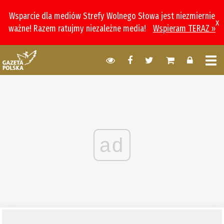
Wsparcie dla mediów Strefy Wolnego Słowa jest niezmiernie
x
ważne! Razem ratujmy niezależne media!
Wspieram TERAZ »
ad