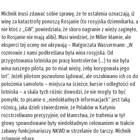
Michnik musi zdawać sobie sprawę, że te ustalenia oznaczają, iż
winę za katastrofę ponoszą Rosjanie (to rosyjska dziennikarka, a
nie ktoś z „GW”, powiedziała, że skoro nagranie z wieży zaginęło,
to Rosjanie nie mają alibi). Musi wiedzieć, że Miller kłamie, ale
eksperci tej oceny nie ukrywają – Małgorzata Wassermann: „W
rozmowie z nami podkreślana była wina rosyjska. Od
przygotowania lotniska po pracę kontrolerów (…) to nie była
wina naszego pilota, po to miał wieżę, żeby korygowała jego
lot”. Jeżeli pilotom pozwolono lądować, ale oszukiwano ich co do
położenia samolotu – miejsca na ścieżce, kursie i odległości od
lotniska – a skala tych różnic dowodzi, że nie mogły to być
pomyłki, to pisanie o „niedokładnych informacjach” jest taką
różnicą, jaka dzieli stwierdzenie, że Polaków w Katyniu
rozstrzeliwano precyzyjnie, od kłamstwa, że trafienia w tył
głowy spowodowane były niedokładnym celowaniem w trakcie
zabawy funkcjonariuszy NKWD w strzelanie do tarczy. Michnik
zrównuje ofiarę