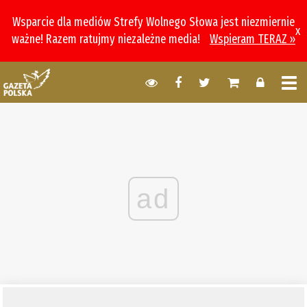
Wsparcie dla mediów Strefy Wolnego Słowa jest niezmiernie
x
ważne! Razem ratujmy niezależne media!
Wspieram TERAZ »
ad