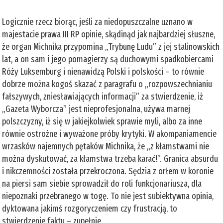
Logicznie rzecz biorąc, jeśli za niedopuszczalne uznano w
majestacie prawa III RP opinie, skądinąd jak najbardziej słuszne,
że organ Michnika przypomina „Trybunę Ludu” z jej stalinowskich
lat, a on sam i jego pomagierzy są duchowymi spadkobiercami
Róży Luksemburg i nienawidzą Polski i polskości – to równie
dobrze można kogoś skazać z paragrafu o „rozpowszechnianiu
fałszywych, zniesławiających informacji” za stwierdzenie, iż
„Gazeta Wyborcza” jest nieprofesjonalna, używa marnej
polszczyzny, iż się w jakiejkolwiek sprawie myli, albo za inne
równie ostrożne i wyważone próby krytyki. W akompaniamencie
wrzasków najemnych pętaków Michnika, że „z kłamstwami nie
można dyskutować, za kłamstwa trzeba karać!”. Granica absurdu
i nikczemności została przekroczona. Sędzia z orłem w koronie
na piersi sam siebie sprowadził do roli funkcjonariusza, dla
niepoznaki przebranego w togę. To nie jest subiektywna opinia,
dyktowana jakimś rozgoryczeniem czy frustracją, to
stwierdzenie faktu – zupełnie