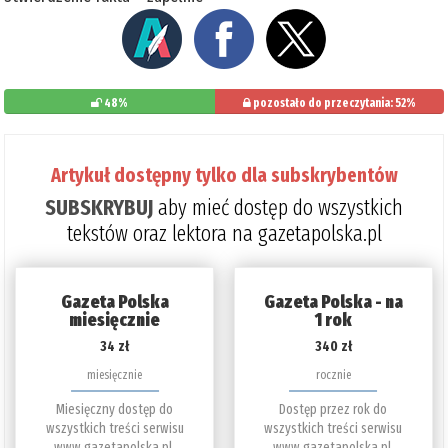
48%
pozostało do przeczytania: 52%
Artykuł dostępny tylko dla subskrybentów
SUBSKRYBUJ
aby mieć dostęp do wszystkich
tekstów oraz lektora na gazetapolska.pl
Gazeta Polska
Gazeta Polska - na
miesięcznie
1 rok
34 zł
340 zł
miesięcznie
rocznie
Miesięczny dostęp do
Dostęp przez rok do
wszystkich treści serwisu
wszystkich treści serwisu
www.gazetapolska.pl.
www.gazetapolska.pl.