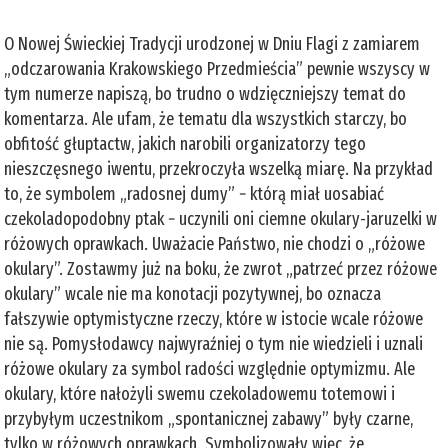
O Nowej Świeckiej Tradycji urodzonej w Dniu Flagi z zamiarem
„odczarowania Krakowskiego Przedmieścia” pewnie wszyscy w
tym numerze napiszą, bo trudno o wdzięczniejszy temat do
komentarza. Ale ufam, że tematu dla wszystkich starczy, bo
obfitość głuptactw, jakich narobili organizatorzy tego
nieszczęsnego iwentu, przekroczyła wszelką miarę. Na przykład
to, że symbolem „radosnej dumy” − którą miał uosabiać
czekoladopodobny ptak − uczynili oni ciemne okulary-jaruzelki w
różowych oprawkach. Uważacie Państwo, nie chodzi o „różowe
okulary”. Zostawmy już na boku, że zwrot „patrzeć przez różowe
okulary” wcale nie ma konotacji pozytywnej, bo oznacza
fałszywie optymistyczne rzeczy, które w istocie wcale różowe
nie są. Pomysłodawcy najwyraźniej o tym nie wiedzieli i uznali
różowe okulary za symbol radości względnie optymizmu. Ale
okulary, które nałożyli swemu czekoladowemu totemowi i
przybyłym uczestnikom „spontanicznej zabawy” były czarne,
tylko w różowych oprawkach. Symbolizowały więc, że