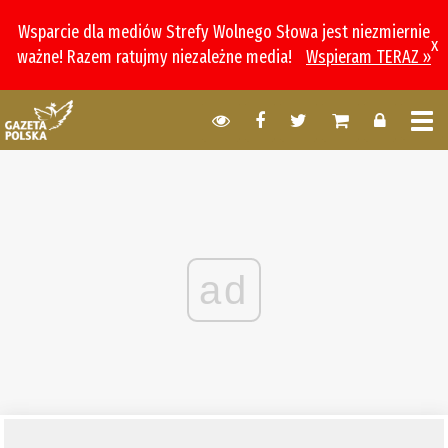
Wsparcie dla mediów Strefy Wolnego Słowa jest niezmiernie
x
ważne! Razem ratujmy niezależne media!
Wspieram TERAZ »
ad