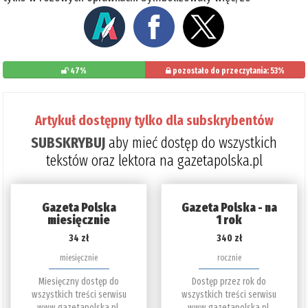
47%
pozostało do przeczytania: 53%
Artykuł dostępny tylko dla subskrybentów
SUBSKRYBUJ
aby mieć dostęp do wszystkich
tekstów oraz lektora na gazetapolska.pl
Gazeta Polska
Gazeta Polska - na
miesięcznie
1 rok
34 zł
340 zł
miesięcznie
rocznie
Miesięczny dostęp do
Dostęp przez rok do
wszystkich treści serwisu
wszystkich treści serwisu
www.gazetapolska.pl.
www.gazetapolska.pl.