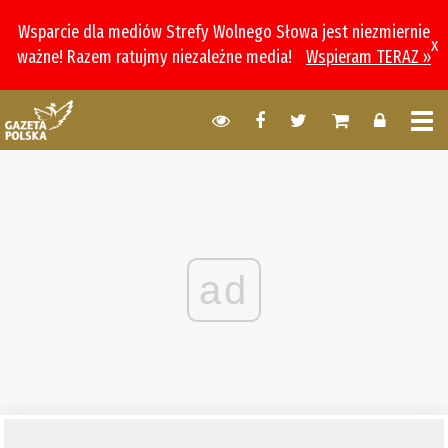
Wsparcie dla mediów Strefy Wolnego Słowa jest niezmiernie
x
ważne! Razem ratujmy niezależne media!
Wspieram TERAZ »
ad