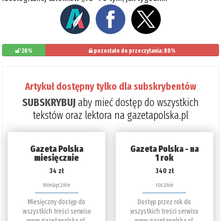
20%
pozostało do przeczytania: 80%
Artykuł dostępny tylko dla subskrybentów
SUBSKRYBUJ
aby mieć dostęp do wszystkich
tekstów oraz lektora na gazetapolska.pl
Gazeta Polska
Gazeta Polska - na
miesięcznie
1 rok
34 zł
340 zł
miesięcznie
rocznie
Miesięczny dostęp do
Dostęp przez rok do
wszystkich treści serwisu
wszystkich treści serwisu
www.gazetapolska.pl.
www.gazetapolska.pl.