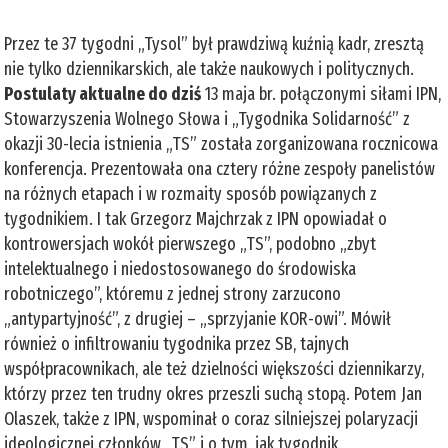
Przez te 37 tygodni „Tysol” był prawdziwą kuźnią kadr, zresztą
nie tylko dziennikarskich, ale także naukowych i politycznych.
Postulaty aktualne do dziś
13 maja br. połączonymi siłami IPN,
Stowarzyszenia Wolnego Słowa i „Tygodnika Solidarność” z
okazji 30-lecia istnienia „TS” została zorganizowana rocznicowa
konferencja. Prezentowała ona cztery różne zespoły panelistów
na różnych etapach i w rozmaity sposób powiązanych z
tygodnikiem. I tak Grzegorz Majchrzak z IPN opowiadał o
kontrowersjach wokół pierwszego „TS”, podobno „zbyt
intelektualnego i niedostosowanego do środowiska
robotniczego”, któremu z jednej strony zarzucono
„antypartyjność”, z drugiej – „sprzyjanie KOR-owi”. Mówił
również o infiltrowaniu tygodnika przez SB, tajnych
współpracownikach, ale też dzielności większości dziennikarzy,
którzy przez ten trudny okres przeszli suchą stopą. Potem Jan
Olaszek, także z IPN, wspominał o coraz silniejszej polaryzacji
ideologicznej członków „TS” i o tym, jak tygodnik