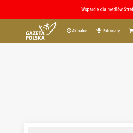
Wsparcie dla mediów Stre
Aktualne
Patronaty