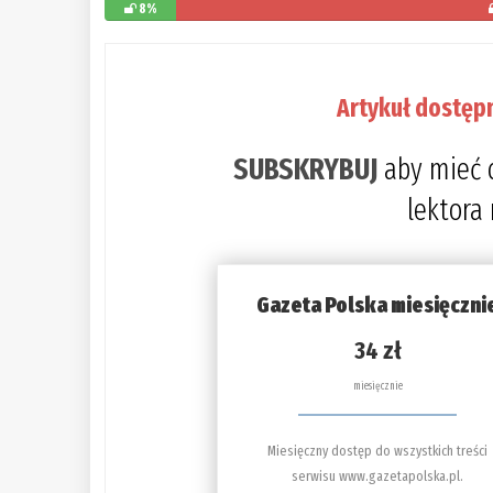
8%
Artykuł dostęp
SUBSKRYBUJ
aby mieć 
lektora
Gazeta Polska miesięczni
34 zł
miesięcznie
Miesięczny dostęp do wszystkich treści
serwisu www.gazetapolska.pl.