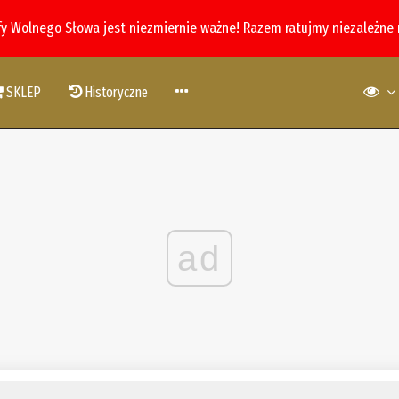
fy Wolnego Słowa jest niezmiernie ważne! Razem ratujmy niezależne
SKLEP
Historyczne
ad