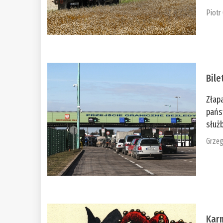
Piotr
Bile
Złap
pańs
służb
Grzeg
Kar