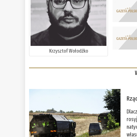
Krzysztof Wołodźko
Rząd
Dlac
rosy
naty
włas