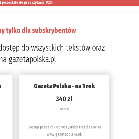
pozostało do przeczytania: 92%
ny tylko dla subskrybentów
dostęp do wszystkich tekstów oraz
 na gazetapolska.pl
e
Gazeta Polska - na 1 rok
340 zł
rocznie
Dostęp przez rok do wszystkich treści serwisu
www.gazetapolska.pl.