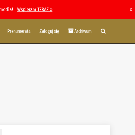
 media!
Wspieram TERAZ »
x
Prenumerata
Zaloguj się
Archiwum