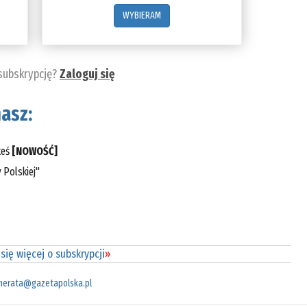
WYBIERAM
 subskrypcję?
Zaloguj się
asz:
teś
[NOWOŚĆ]
 Polskiej"
się więcej o subskrypcji
»
merata@gazetapolska.pl