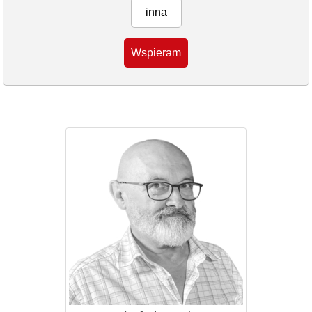
inna
Wspieram