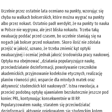
Uczelnie przez ostatnie lata oceniano na punkty, wzorując się
chyba na walkach bokserskich, które można wygrać na punkty
albo przez nokaut. Ostatnio padł werdykt, że na punkty to nauka
w Polsce nie wygrywa, ale jest bliska nokautu. Trzeba taką
ewaluację poddać przed czasem, bo uczelnie słaniają się na
nogach jak bokser przed nokautem. Skoro ilość nie zdołała
przejść w jakość, uznano, że trzeba zmienić kąt optyki
ewaluacyjnej i oceniać jednak jakość środowiska pracy naukowej.
Optyka ma obejmować „działania popularyzujące naukę,
przeciwdziałanie dezinformacji, powoływanie rzeczników
akademickich, przyjmowanie kodeksów etycznych, realizację
planów równości płci, wsparcie dla młodych matek oraz
aktywność studenckich kół naukowych”. Istna rewolucja, a
przecież podobną optykę ujawniałem bezskutecznie jeszcze pod
koniec PRL, kontynuując konsekwentnie w III RP.
Popularyzowałem naukę, starałem się przeciwdziałać
dezinformacji, aktywnie opiekowałem się studenckim kołem