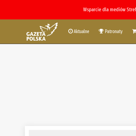
Wsparcie dla mediów Stre
Aktualne
Patronaty