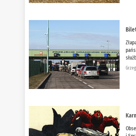
Bile
Złap
pańs
służb
Grzeg
Kar
Obse