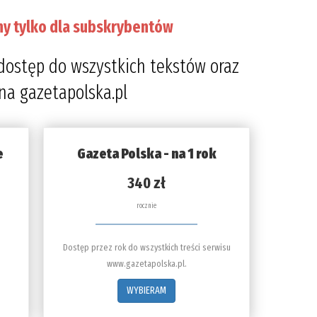
ny tylko dla subskrybentów
dostęp do wszystkich tekstów oraz
 na gazetapolska.pl
e
Gazeta Polska - na 1 rok
340 zł
rocznie
Dostęp przez rok do wszystkich treści serwisu
www.gazetapolska.pl.
WYBIERAM