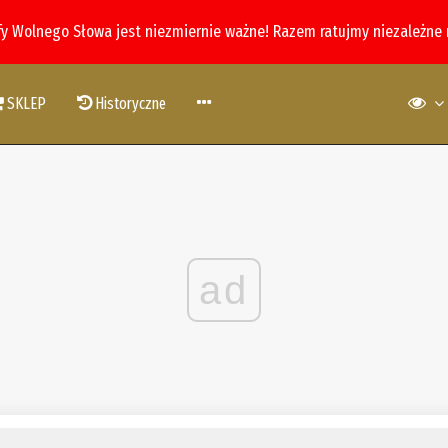
fy Wolnego Słowa jest niezmiernie ważne! Razem ratujmy niezależne
SKLEP
Historyczne
ad