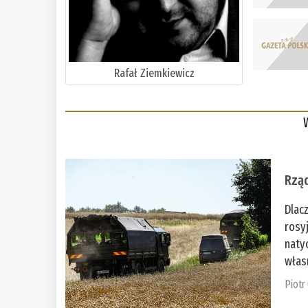
Rafał Ziemkiewicz
Rząd
Dlac
rosy
naty
włas
Piotr