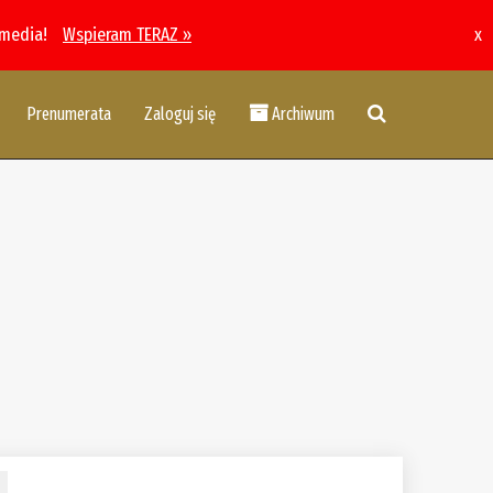
 media!
Wspieram TERAZ »
x
Prenumerata
Zaloguj się
Archiwum