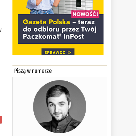
y
o
o
Piszą w numerze