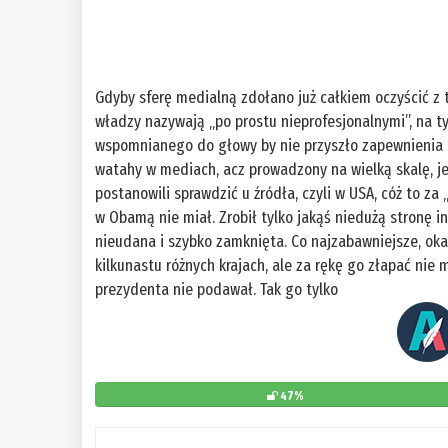
Gdyby sferę medialną zdołano już całkiem oczyścić z t
władzy nazywają „po prostu nieprofesjonalnymi”, na t
wspomnianego do głowy by nie przyszło zapewnienia rz
watahy w mediach, acz prowadzony na wielką skalę, jes
postanowili sprawdzić u źródła, czyli w USA, cóż to za
w Obamą nie miał. Zrobił tylko jakąś niedużą stronę 
nieudana i szybko zamknięta. Co najzabawniejsze, oka
kilkunastu różnych krajach, ale za rękę go złapać ni
prezydenta nie podawał. Tak go tylko
47%