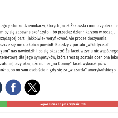
ego gatunku dziennikarzy, których Jacek Żakowski i inni przyplecznic
ym by się zapewne skończyło – bo przecież dziennikarzom w rodzaju
ądzącej partii jakkolwiek weryfikować. Ale proces dorzynania
zcze się nie do końca powiódł. Koledzy z portalu „wPolityce.pl”
 „guru” nas nawiedził. I co się okazało? Że facet w życiu nic wspólneg
internetową dla jego sympatyków, która zresztą została oceniona jak
zało się przy okazji, że numer „na Obamę” facet wykonał już w
e można, bo on sam osobiście nigdy się za „wizzarda” amerykańskiego
pozostało do przeczytania: 53%