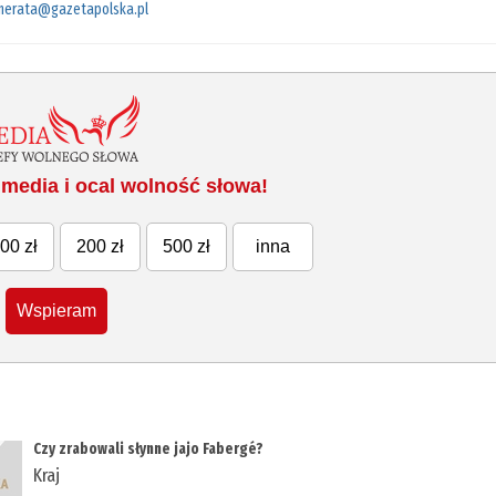
merata@gazetapolska.pl
media i ocal wolność słowa!
00 zł
200 zł
500 zł
inna
Wspieram
Czy zrabowali słynne jajo Fabergé?
Kraj