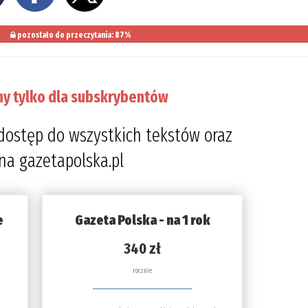
pozostało do przeczytania: 87%
ny tylko dla subskrybentów
dostęp do wszystkich tekstów oraz
 na gazetapolska.pl
e
Gazeta Polska - na 1 rok
340 zł
rocznie