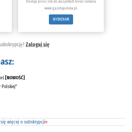
Dostęp przez rok do wszystkich treści serwisu
www.gazetapolska.pl.
WYBIERAM
 subskrypcję?
Zaloguj się
asz:
teś
[NOWOŚĆ]
 Polskiej"
się więcej o subskrypcji
»