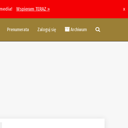
 media!
Wspieram TERAZ »
x
Prenumerata
Zaloguj się
Archiwum