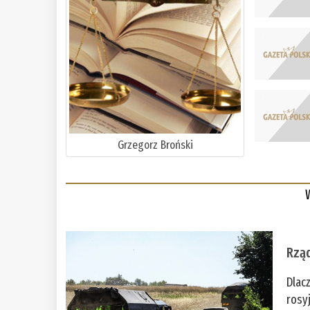
Grzegorz Broński
Rząd
Dlac
rosy