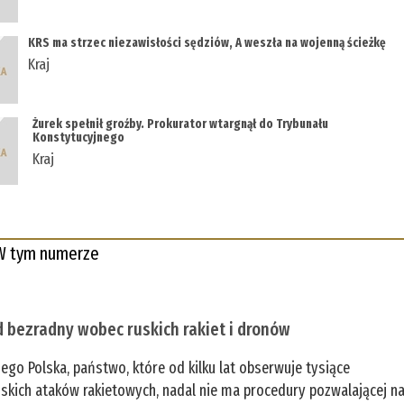
KRS ma strzec niezawisłości sędziów, A weszła na wojenną ścieżkę
Kraj
Żurek spełnił groźby. Prokurator wtargnął do Trybunału
Konstytucyjnego
Kraj
W tym numerze
 bezradny wobec ruskich rakiet i dronów
zego Polska, państwo, które od kilku lat obserwuje tysiące
jskich ataków rakietowych, nadal nie ma procedury pozwalającej n