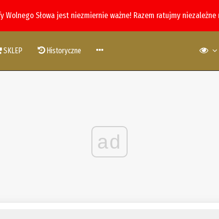
fy Wolnego Słowa jest niezmiernie ważne! Razem ratujmy niezależne
SKLEP
Historyczne
ad