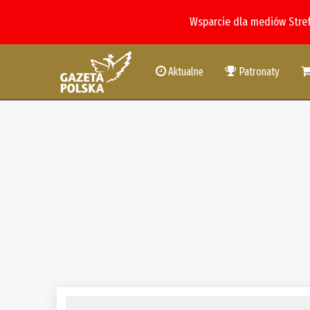
Wsparcie dla mediów Stre
Aktualne
Patronaty