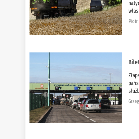
naty
włas
Piotr
Bile
Złap
pańs
służb
Grzeg