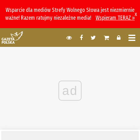
Wsparcie dla mediów Strefy Wolnego Słowa jest niezmiernie
x
ważne! Razem ratujmy niezależne media!
Wspieram TERAZ »
ad