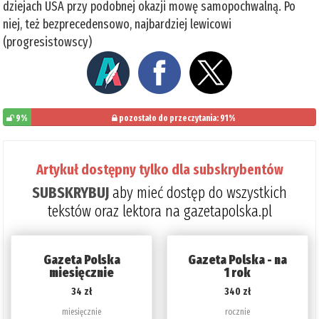
dziejach USA przy podobnej okazji mowę samopochwalną. Po
niej, też bezprecedensowo, najbardziej lewicowi
(progresistowscy)
9%
pozostało do przeczytania: 91%
Artykuł dostępny tylko dla subskrybentów
SUBSKRYBUJ
aby mieć dostęp do wszystkich
tekstów oraz lektora na gazetapolska.pl
Gazeta Polska
Gazeta Polska - na
miesięcznie
1 rok
34 zł
340 zł
miesięcznie
rocznie