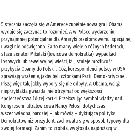
5 stycznia zaczęła się w Ameryce zupełnie nowa gra i Obama
wydaje się zaczynać to rozumieć. A w Polsce wydarzeniu,
przynajmniej potencjalnie dla Ameryki przełomowemu, specjalnej
uwagi nie poświęcono. Za to mamy wiele o różnych bzdetach,
stażu senator Mikulski (lewicowa demokratka), wypadkach
losowych lub rewelacyjnej wieści, iż „istnieje możliwość
przybycia Obamy do Polski”. Cóż, korespondenci polscy w USA
sprawiają wrażenie, jakby byli członkami Partii Demokratycznej.
Piszą więc tak, jakby wybory się nie odbyły. A Obama, wciąż
nieprzyblakła gwiazda, nie otrzymał od większości
społeczeństwa żółtej kartki. Przekazując symbol władzy nad
Kongresem, ultralewicowa Nancy Pelosi, dotychczas
wszechwładna, bardziej – jak mówią – dyktująca politykę
Demokratów niż prezydent, zachowała się w sposób typowy dla
swojej formacji. Zanim to zrobiła, wygłosiła najdłuższą w