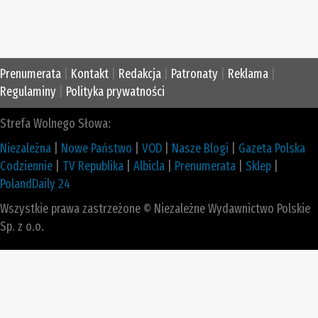
Prenumerata
|
Kontakt
|
Redakcja
|
Patronaty
|
Reklama
|
Regulaminy
|
Polityka prywatności
Strefa Wolnego Słowa:
Niezależna
|
Nowe Państwo
|
VOD
|
Nasze Blogi
|
Gazeta Polska
Codziennie
|
TV Republika
|
Albicla
|
Prenumerata
|
Sklep
|
PolandDaily 24
Wszystkie prawa zastrzeżone © Niezależne Wydawnictwo Polskie
Sp. z o.o.