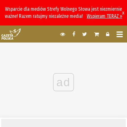
Wsparcie dla mediów Strefy Wolnego Słowa jest niezmiernie
x
ważne! Razem ratujmy niezależne media!
Wspieram TERAZ »
ad