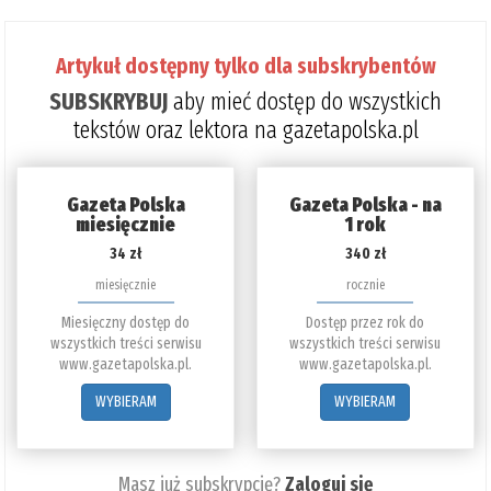
Artykuł dostępny tylko dla subskrybentów
SUBSKRYBUJ
aby mieć dostęp do wszystkich
tekstów oraz lektora na gazetapolska.pl
Gazeta Polska
Gazeta Polska - na
miesięcznie
1 rok
34 zł
340 zł
miesięcznie
rocznie
Miesięczny dostęp do
Dostęp przez rok do
wszystkich treści serwisu
wszystkich treści serwisu
www.gazetapolska.pl.
www.gazetapolska.pl.
WYBIERAM
WYBIERAM
Masz już subskrypcję?
Zaloguj się