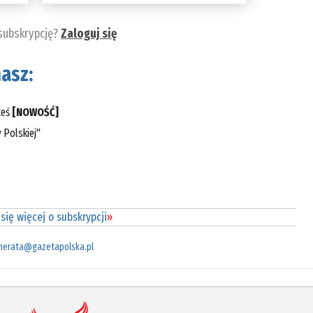
 subskrypcję?
Zaloguj się
asz:
teś
[NOWOŚĆ]
 Polskiej"
się więcej o subskrypcji
»
merata@gazetapolska.pl