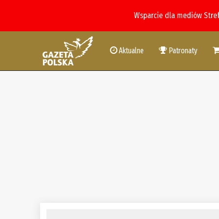
Wsparcie dla mediów Stre
Aktualne
Patronaty