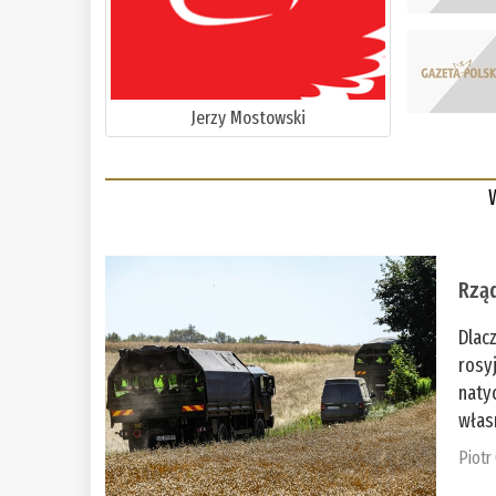
Jerzy Mostowski
Rząd
Dlac
rosy
naty
włas
Piotr