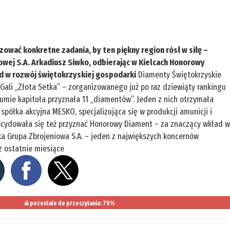
izować konkretne zadania, by ten piękny region rósł w siłę –
owej S.A. Arkadiusz Siwko, odbierając w Kielcach Honorowy
d w rozwój świętokrzyskiej gospodarki
Diamenty Świętokrzyskie
Gali „Złota Setka” – zorganizowanego już po raz dziewiąty rankingu
umie kapituła przyznała 11 „diamentów”. Jeden z nich otrzymała
 spółka akcyjna MESKO, specjalizująca się w produkcji amunicji i
ecydowała się też przyznać Honorowy Diament – za znaczący wkład 
ka Grupa Zbrojeniowa S.A. – jeden z największych koncernów
z ostatnie miesiące
pozostało do przeczytania: 79%