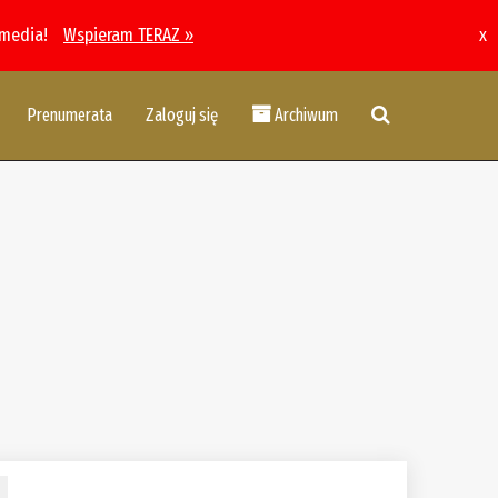
 media!
Wspieram TERAZ »
x
Prenumerata
Zaloguj się
Archiwum