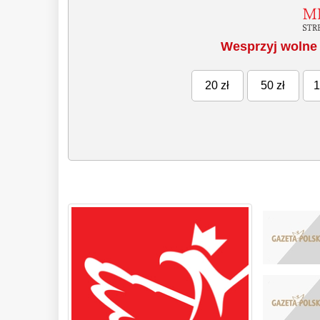
Wesprzyj wolne 
20 zł
50 zł
1