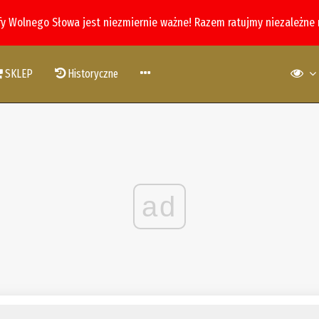
fy Wolnego Słowa jest niezmiernie ważne! Razem ratujmy niezależne
SKLEP
Historyczne
ad