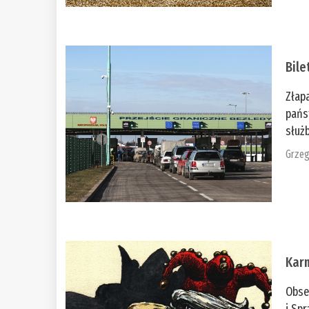
Bile
Złap
pańs
służb
Grzeg
Kar
Obse