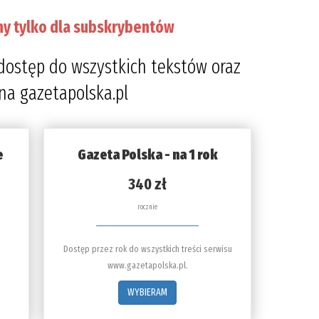
ny tylko dla subskrybentów
dostęp do wszystkich tekstów oraz
 na gazetapolska.pl
e
Gazeta Polska - na 1 rok
340 zł
rocznie
Dostęp przez rok do wszystkich treści serwisu
www.gazetapolska.pl.
WYBIERAM