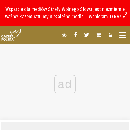
Wsparcie dla mediów Strefy Wolnego Słowa jest niezmiernie
x
ważne! Razem ratujmy niezależne media!
Wspieram TERAZ »
ad