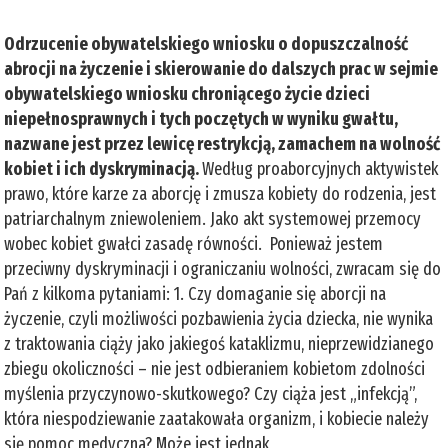
Odrzucenie obywatelskiego wniosku o dopuszczalność
abrocji na życzenie i skierowanie do dalszych prac w sejmie
obywatelskiego wniosku chroniącego życie dzieci
niepełnosprawnych i tych poczętych w wyniku gwałtu,
nazwane jest przez lewicę restrykcją, zamachem na wolność
kobiet i ich dyskryminacją.
Według proaborcyjnych aktywistek
prawo, które karze za aborcję i zmusza kobiety do rodzenia, jest
patriarchalnym zniewoleniem. Jako akt systemowej przemocy
wobec kobiet gwałci zasadę równości. Ponieważ jestem
przeciwny dyskryminacji i ograniczaniu wolności, zwracam się do
Pań z kilkoma pytaniami: 1. Czy domaganie się aborcji na
życzenie, czyli możliwości pozbawienia życia dziecka, nie wynika
z traktowania ciąży jako jakiegoś kataklizmu, nieprzewidzianego
zbiegu okoliczności – nie jest odbieraniem kobietom zdolności
myślenia przyczynowo-skutkowego? Czy ciąża jest „infekcją”,
która niespodziewanie zaatakowała organizm, i kobiecie należy
się pomoc medyczna? Może jest jednak