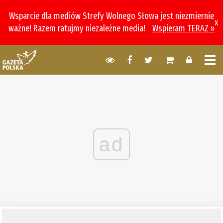
Wsparcie dla mediów Strefy Wolnego Słowa jest niezmiernie
x
ważne! Razem ratujmy niezależne media!
Wspieram TERAZ »
ad