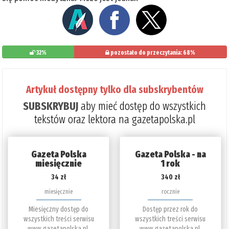
32%
pozostało do przeczytania: 68%
Artykuł dostępny tylko dla subskrybentów
SUBSKRYBUJ
aby mieć dostęp do wszystkich
tekstów oraz lektora na gazetapolska.pl
Gazeta Polska
Gazeta Polska - na
miesięcznie
1 rok
34 zł
340 zł
miesięcznie
rocznie
Miesięczny dostęp do
Dostęp przez rok do
wszystkich treści serwisu
wszystkich treści serwisu
www.gazetapolska.pl.
www.gazetapolska.pl.