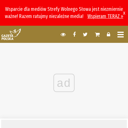
Wsparcie dla mediów Strefy Wolnego Słowa jest niezmiernie
x
ważne! Razem ratujmy niezależne media!
Wspieram TERAZ »
ad