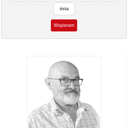
inna
Wspieram