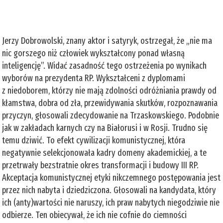
Jerzy Dobrowolski, znany aktor i satyryk, ostrzegał, że „nie ma
nic gorszego niż człowiek wykształcony ponad własną
inteligencję”. Widać zasadność tego ostrzeżenia po wynikach
wyborów na prezydenta RP. Wykształceni z dyplomami
z niedoborem, którzy nie mają zdolności odróżniania prawdy od
kłamstwa, dobra od zła, przewidywania skutków, rozpoznawania
przyczyn, głosowali zdecydowanie na Trzaskowskiego. Podobnie
jak w zakładach karnych czy na Białorusi i w Rosji. Trudno się
temu dziwić. To efekt cywilizacji komunistycznej, która
negatywnie selekcjonowała kadry domeny akademickiej, a te
przetrwały bezstratnie okres transformacji i budowy III RP.
Akceptacja komunistycznej etyki nikczemnego postępowania jest
przez nich nabyta i dziedziczona. Głosowali na kandydata, który
ich (anty)wartości nie naruszy, ich praw nabytych niegodziwie nie
odbierze. Ten obiecywał, że ich nie cofnie do ciemności