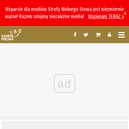
Wsparcie dla mediów Strefy Wolnego Słowa jest niezmiernie
x
ważne! Razem ratujmy niezależne media!
Wspieram TERAZ »
ad