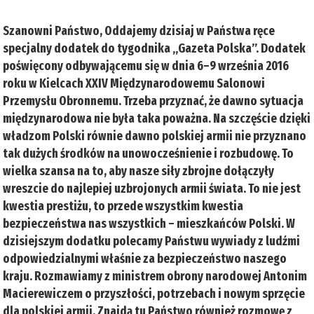
Szanowni Państwo, Oddajemy dzisiaj w Państwa ręce
specjalny dodatek do tygodnika „Gazeta Polska”. Dodatek
poświęcony odbywającemu się w dnia 6–9 września 2016
roku w Kielcach XXIV Międzynarodowemu Salonowi
Przemysłu Obronnemu. Trzeba przyznać, że dawno sytuacja
międzynarodowa nie była taka poważna. Na szczęście dzięki
władzom Polski równie dawno polskiej armii nie przyznano
tak dużych środków na unowocześnienie i rozbudowę. To
wielka szansa na to, aby nasze siły zbrojne dołączyły
wreszcie do najlepiej uzbrojonych armii świata. To nie jest
kwestia prestiżu, to przede wszystkim kwestia
bezpieczeństwa nas wszystkich – mieszkańców Polski. W
dzisiejszym dodatku polecamy Państwu wywiady z ludźmi
odpowiedzialnymi właśnie za bezpieczeństwo naszego
kraju. Rozmawiamy z ministrem obrony narodowej Antonim
Macierewiczem o przyszłości, potrzebach i nowym sprzęcie
dla polskiej armii. Znajdą tu Państwo również rozmowę z