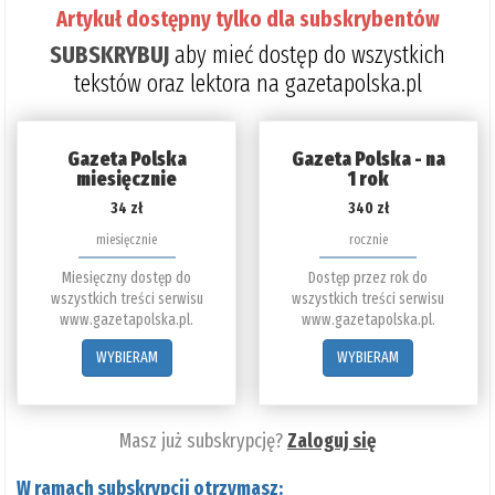
Artykuł dostępny tylko dla subskrybentów
SUBSKRYBUJ
aby mieć dostęp do wszystkich
tekstów oraz lektora na gazetapolska.pl
Gazeta Polska
Gazeta Polska - na
miesięcznie
1 rok
34 zł
340 zł
miesięcznie
rocznie
Miesięczny dostęp do
Dostęp przez rok do
wszystkich treści serwisu
wszystkich treści serwisu
www.gazetapolska.pl.
www.gazetapolska.pl.
WYBIERAM
WYBIERAM
Masz już subskrypcję?
Zaloguj się
W ramach subskrypcji otrzymasz: