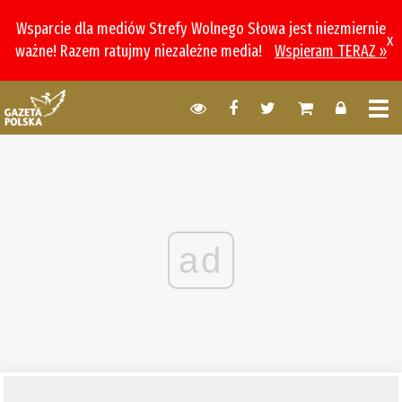
Wsparcie dla mediów Strefy Wolnego Słowa jest niezmiernie
x
ważne! Razem ratujmy niezależne media!
Wspieram TERAZ »
ad