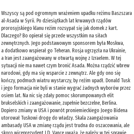
Wszyscy są pod ogromnym wrażeniem upadku reżimu Baszszara
al-Asada w Syrii. Po dziesiątkach lat krwawych rządów
prorosyjskiego klanu reżim rozsypał się jak domek z kart.
Dlaczego? Bo opierał się przede wszystkim na siłach
zewnętrznych. Jego podstawowym sponsorem była Moskwa,
a dodatkowo wspierał go Teheran. Rosja ugrzęzła na Ukrainie,
a Iran jest zaangażowany w otwartą wojnę z Izraelem. W tej
sytuacji nie ma nawet czym bronić Asada. Można rządzić wbrew
narodowi, gdy ma się wsparcie z zewnątrz. Ale gdy ono się
kończy, podmuch wiatru wystarczy, by reżim upadł. Donald Tusk
i jego formacja nie byli w stanie wygrać żadnych wyborów przez
osiem lat. Na nic się zdały pomoc skorumpowanych elit
brukselskich i zaangażowanie, zupełnie bezczelne, Berlina.
Dopiero zmiany w USA i powrót proniemieckiego Joego Bidena
utorował Tuskowi drogę do władzy. Skala zaangażowania
ambasady USA w zmianę rządu jest trudna do oszacowania, ale
skoro wiceprezydent J.D. Vance uważa, że należy w tej sprawie