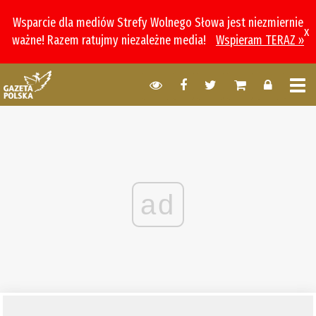
Wsparcie dla mediów Strefy Wolnego Słowa jest niezmiernie
x
ważne! Razem ratujmy niezależne media!
Wspieram TERAZ »
ad