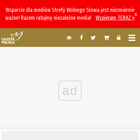
Wsparcie dla mediów Strefy Wolnego Słowa jest niezmiernie
x
ważne! Razem ratujmy niezależne media!
Wspieram TERAZ »
ad