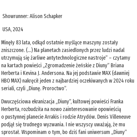
Showrunner: Alison Schapker
USA, 2024
Minęły 83 lata, odkąd ostatnie myślące maszyny zostały
zniszczone. (…) Na planetach zasiedlonych przez ludzi nadal
utrzymują się żarliwe antytechnologiczne nastroje” – czytamy
na kartach powieści „Zgromadzenie żeńskie z Diuny” Briana
Herberta i Kevina J. Andersona. Na jej podstawie MAX (dawniej
HBO MAX) nakręcił jeden z najbardziej oczekiwanych w 2024 roku
seriali, czyli „Diunę. Proroctwo”.
Dwuczęściowa ekranizacja „Diuny”, kultowej powieści Franka
Herberta, rozbudziła na nowo zainteresowanie opowieścią
o pustynnej planecie Arrakis i rodzie Atrydów. Denis Villeneuve
podjął się trudnego wyzwania. I nie wszyscy uważają, że mu
sprostał. Wspominam o tym, bo dziś fani uniwersum „Diuny”