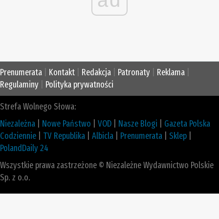
ad
Prenumerata
|
Kontakt
|
Redakcja
|
Patronaty
|
Reklama
|
Regulaminy
|
Polityka prywatności
Strefa Wolnego Słowa:
Niezależna
|
Nowe Państwo
|
VOD
|
Nasze Blogi
|
Gazeta Polska
Codziennie
|
TV Republika
|
Albicla
|
Prenumerata
|
Sklep
|
PolandDaily 24
Wszystkie prawa zastrzeżone © Niezależne Wydawnictwo Polskie
Sp. z o.o.