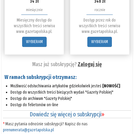
34 zł
340 zł
miesięcznie
rocznie
Miesięczny dostęp do
Dostęp przez rok do
wszystkich treści serwisu
wszystkich treści serwisu
www.gazetapolska.pl.
www.gazetapolska.pl.
WYBIERAM
WYBIERAM
Masz już subskrypcję?
Zaloguj się
W ramach subskrypcji otrzymasz:
Możliwość odsłuchiwania artykułów gdziekolwiek jesteś
[NOWOŚĆ]
Dostęp do wszystkich treści bieżących wydań "Gazety Polskiej"
Dostęp do archiwum "Gazety Polskiej"
Dostęp do felietonów on-line
Dowiedz się więcej o subskrypcji
»
*
Masz pytania odnośnie subskrypcji? Napisz do nas
prenumerata@gazetapolska.pl