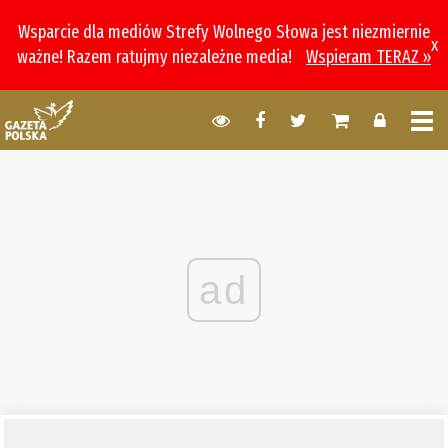
Wsparcie dla mediów Strefy Wolnego Słowa jest niezmiernie
x
ważne! Razem ratujmy niezależne media!
Wspieram TERAZ »
ad