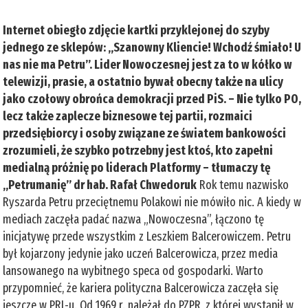
Internet obiegło zdjęcie kartki przyklejonej do szyby
jednego ze sklepów: „Szanowny Kliencie! Wchodź śmiało! U
nas nie ma Petru”. Lider Nowoczesnej jest za to w kółko w
telewizji, prasie, a ostatnio bywał obecny także na ulicy
jako czołowy obrońca demokracji przed PiS. – Nie tylko PO,
lecz także zaplecze biznesowe tej partii, rozmaici
przedsiębiorcy i osoby związane ze światem bankowości
zrozumieli, że szybko potrzebny jest ktoś, kto zapełni
medialną próżnię po liderach Platformy – tłumaczy tę
„Petrumanię” dr hab. Rafał Chwedoruk
Rok temu nazwisko
Ryszarda Petru przeciętnemu Polakowi nie mówiło nic. A kiedy w
mediach zaczęła padać nazwa „Nowoczesna”, łączono tę
inicjatywę przede wszystkim z Leszkiem Balcerowiczem. Petru
był kojarzony jedynie jako uczeń Balcerowicza, przez media
lansowanego na wybitnego speca od gospodarki. Warto
przypomnieć, że kariera polityczna Balcerowicza zaczęła się
jeszcze w PRL-u. Od 1969 r. należał do PZPR, z której wystąpił w