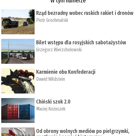
W tym numerze
Rząd bezradny wobec ruskich rakiet i dronów
Piotr Grochmalski
Bilet wstępu dla rosyjskich sabotażystów
Grzegorz Wierzchołowski
Karmienie obu Konfederacji
Dawid Wildstein
Chiński szok 2.0
Maciej Kożuszek
Od obrony wolnych mediów po pielgrzymki,