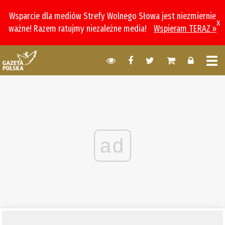
Wsparcie dla mediów Strefy Wolnego Słowa jest niezmiernie
x
ważne! Razem ratujmy niezależne media!
Wspieram TERAZ »
ad