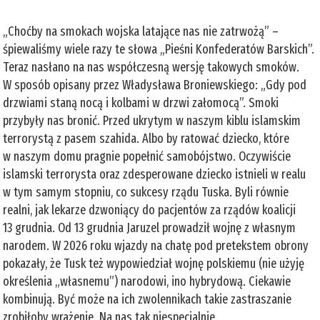
„Choćby na smokach wojska latające nas nie zatrwożą” –
śpiewaliśmy wiele razy te słowa „Pieśni Konfederatów Barskich”.
Teraz nasłano na nas współczesną wersję takowych smoków.
W sposób opisany przez Władysława Broniewskiego: „Gdy pod
drzwiami staną nocą i kolbami w drzwi załomocą”. Smoki
przybyły nas bronić. Przed ukrytym w naszym kiblu islamskim
terrorystą z pasem szahida. Albo by ratować dziecko, które
w naszym domu pragnie popełnić samobójstwo. Oczywiście
islamski terrorysta oraz zdesperowane dziecko istnieli w realu
w tym samym stopniu, co sukcesy rządu Tuska. Byli równie
realni, jak lekarze dzwoniący do pacjentów za rządów koalicji
13 grudnia. Od 13 grudnia Jaruzel prowadził wojnę z własnym
narodem. W 2026 roku wjazdy na chatę pod pretekstem obrony
pokazały, że Tusk też wypowiedział wojnę polskiemu (nie użyję
określenia „własnemu”) narodowi, ino hybrydową. Ciekawie
kombinują. Być może na ich zwolennikach takie zastraszanie
zrobiłoby wrażenie. Na nas tak niespecjalnie.