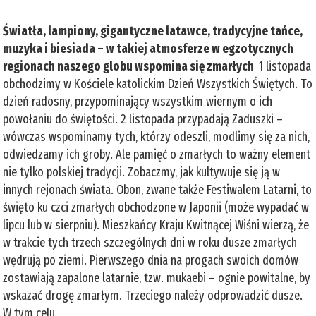
Światła, lampiony, gigantyczne latawce, tradycyjne tańce,
muzyka i biesiada – w takiej atmosferze w egzotycznych
regionach naszego globu wspomina się zmarłych
1 listopada
obchodzimy w Kościele katolickim Dzień Wszystkich Świętych. To
dzień radosny, przypominający wszystkim wiernym o ich
powołaniu do świętości. 2 listopada przypadają Zaduszki –
wówczas wspominamy tych, którzy odeszli, modlimy się za nich,
odwiedzamy ich groby. Ale pamięć o zmarłych to ważny element
nie tylko polskiej tradycji. Zobaczmy, jak kultywuje się ją w
innych rejonach świata. Obon, zwane także Festiwalem Latarni, to
święto ku czci zmarłych obchodzone w Japonii (może wypadać w
lipcu lub w sierpniu). Mieszkańcy Kraju Kwitnącej Wiśni wierzą, że
w trakcie tych trzech szczególnych dni w roku dusze zmarłych
wędrują po ziemi. Pierwszego dnia na progach swoich domów
zostawiają zapalone latarnie, tzw. mukaebi – ognie powitalne, by
wskazać drogę zmarłym. Trzeciego należy odprowadzić dusze.
W tym celu