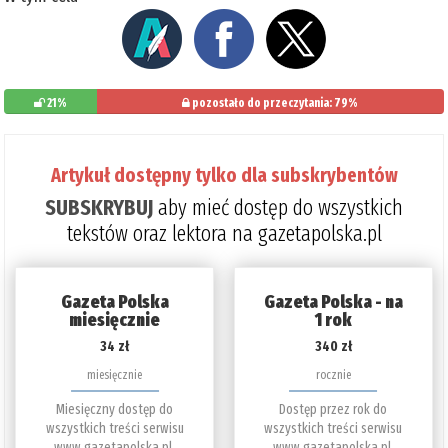
21%
pozostało do przeczytania: 79%
Artykuł dostępny tylko dla subskrybentów
SUBSKRYBUJ
aby mieć dostęp do wszystkich
tekstów oraz lektora na gazetapolska.pl
Gazeta Polska
Gazeta Polska - na
miesięcznie
1 rok
34 zł
340 zł
miesięcznie
rocznie
Miesięczny dostęp do
Dostęp przez rok do
wszystkich treści serwisu
wszystkich treści serwisu
www.gazetapolska.pl.
www.gazetapolska.pl.