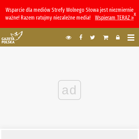
Wsparcie dla mediów Strefy Wolnego Słowa jest niezmiernie
x
ważne! Razem ratujmy niezależne media!
Wspieram TERAZ »
ad