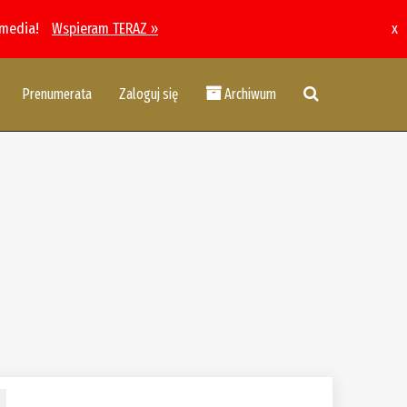
 media!
Wspieram TERAZ »
x
Prenumerata
Zaloguj się
Archiwum