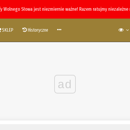
fy Wolnego Słowa jest niezmiernie ważne! Razem ratujmy niezależne
SKLEP
Historyczne
ad