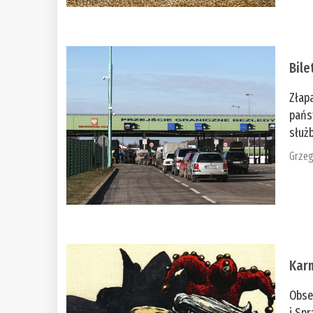
Bile
Złap
pańs
służb
Grzeg
Kar
Obse