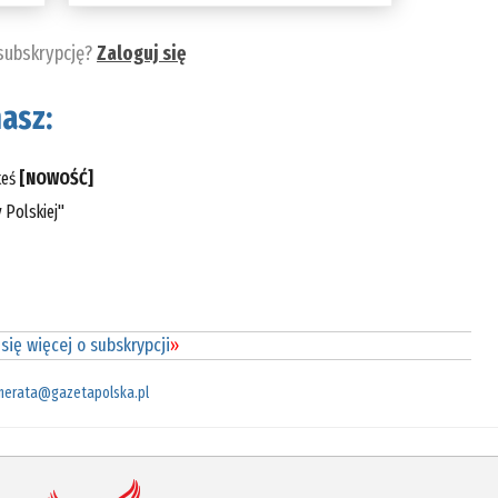
 subskrypcję?
Zaloguj się
asz:
teś
[NOWOŚĆ]
 Polskiej"
się więcej o subskrypcji
»
merata@gazetapolska.pl