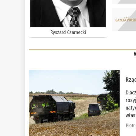
Ryszard Czarnecki
Rząd
Dlac
rosy
naty
włas
Piotr