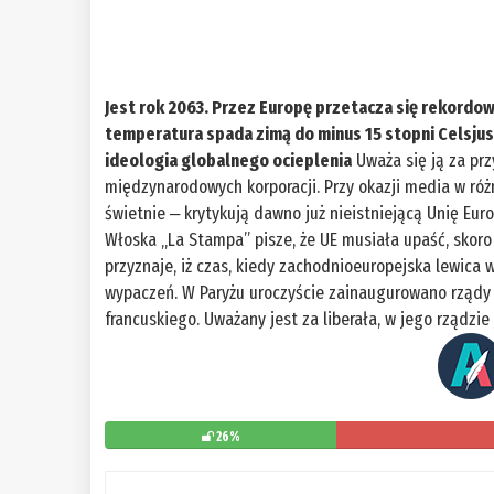
Jest rok 2063. Przez Europę przetacza się rekord
temperatura spada zimą do minus 15 stopni Celsju
ideologia globalnego ocieplenia
Uważa się ją za prz
międzynarodowych korporacji. Przy okazji media w róż
świetnie ‒ krytykują dawno już nieistniejącą Unię Eu
Włoska „La Stampa” pisze, że UE musiała upaść, skoro 
przyznaje, iż czas, kiedy zachodnioeuropejska lewica w
wypaczeń. W Paryżu uroczyście zainaugurowano rządy
francuskiego. Uważany jest za liberała, w jego rządzi
26%