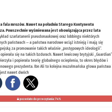
owa fala mrozów. Nawet na południu Starego Kontynentu
sza. Powszechnie wyśmiewana jest obowiązująca przez lata
ykład szarlatanerii pseudonaukowej oraz lobbingu niektórych
nych państwach ‒ a państwa narodowe wciąż istnieją i mają się
ropejską za promowanie takich właśnie „postępowych ideologii”.
opierała się na takich bzdurach. Nawet lewicowy brytyjski „Guardian
ierzyła i popierała teorię globalnego ocieplenia, to okres błędów i
 nowego prezydenta. Ibn Ali to kolejna muzułmańska głowa państwa
e jest nawet dwóch
pozostało do przeczytania: 74%