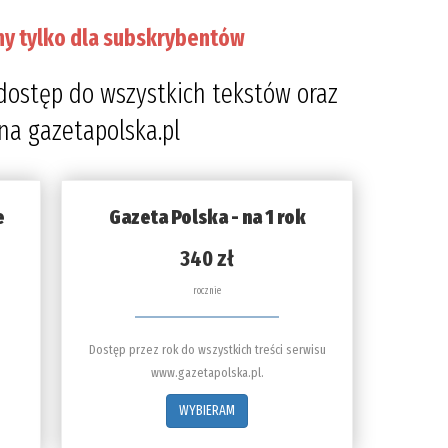
ny tylko dla subskrybentów
dostęp do wszystkich tekstów oraz
 na gazetapolska.pl
e
Gazeta Polska - na 1 rok
340 zł
rocznie
Dostęp przez rok do wszystkich treści serwisu
www.gazetapolska.pl.
WYBIERAM