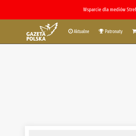
Wsparcie dla mediów Stre
Aktualne
Patronaty