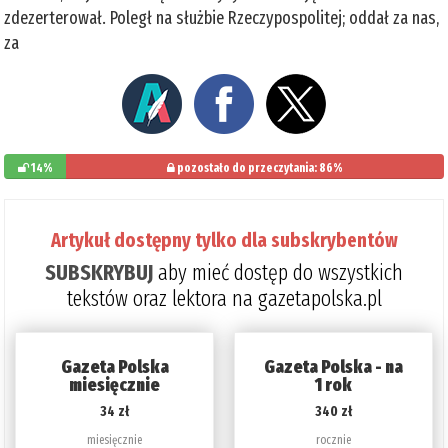
zdezerterował. Poległ na służbie Rzeczypospolitej; oddał za nas,
za
14%
pozostało do przeczytania: 86%
Artykuł dostępny tylko dla subskrybentów
SUBSKRYBUJ
aby mieć dostęp do wszystkich
tekstów oraz lektora na gazetapolska.pl
Gazeta Polska
Gazeta Polska - na
miesięcznie
1 rok
34 zł
340 zł
miesięcznie
rocznie