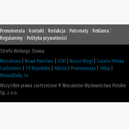
Prenumerata
|
Kontakt
|
Redakcja
|
Patronaty
|
Reklama
|
Regulaminy
|
Polityka prywatności
Strefa Wolnego Słowa:
Niezależna
|
Nowe Państwo
|
VOD
|
Nasze Blogi
|
Gazeta Polska
Codziennie
|
TV Republika
|
Albicla
|
Prenumerata
|
Sklep
|
PolandDaily 24
Wszystkie prawa zastrzeżone © Niezależne Wydawnictwo Polskie
Sp. z o.o.