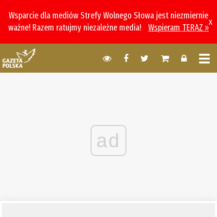
Wsparcie dla mediów Strefy Wolnego Słowa jest niezmiernie
x
ważne! Razem ratujmy niezależne media!
Wspieram TERAZ »
ad