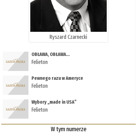
Ryszard Czarnecki
OBŁAWA, OBŁAWA...
Felieton
Pewnego razu w Ameryce
Felieton
Wybory „made in USA”
Felieton
W tym numerze