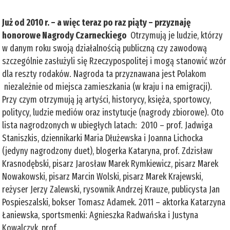
Już od 2010 r. – a więc teraz po raz piąty – przyznaję
honorowe Nagrody Czarneckiego
Otrzymują je ludzie, którzy
w danym roku swoją działalnością publiczną czy zawodową
szczególnie zasłużyli się Rzeczypospolitej i mogą stanowić wzór
dla reszty rodaków. Nagroda ta przyznawana jest Polakom
niezależnie od miejsca zamieszkania (w kraju i na emigracji).
Przy czym otrzymują ją artyści, historycy, księża, sportowcy,
politycy, ludzie mediów oraz instytucje (nagrody zbiorowe). Oto
lista nagrodzonych w ubiegłych latach: 2010 – prof. Jadwiga
Staniszkis, dziennikarki Maria Dłużewska i Joanna Lichocka
(jedyny nagrodzony duet), blogerka Kataryna, prof. Zdzisław
Krasnodębski, pisarz Jarosław Marek Rymkiewicz, pisarz Marek
Nowakowski, pisarz Marcin Wolski, pisarz Marek Krajewski,
reżyser Jerzy Zalewski, rysownik Andrzej Krauze, publicysta Jan
Pospieszalski, bokser Tomasz Adamek. 2011 – aktorka Katarzyna
Łaniewska, sportsmenki: Agnieszka Radwańska i Justyna
Kowalczyk, prof.