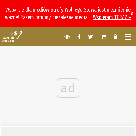
Wsparcie dla mediów Strefy Wolnego Słowa jest niezmiernie
x
ważne! Razem ratujmy niezależne media!
Wspieram TERAZ »
ad