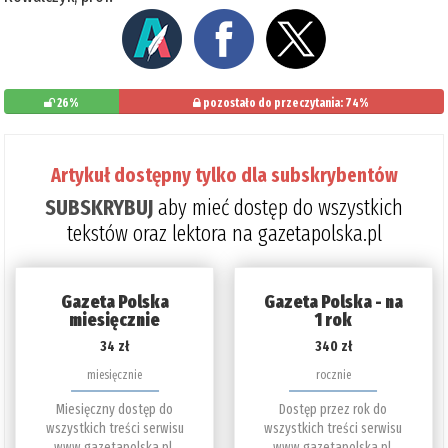
26%
pozostało do przeczytania: 74%
Artykuł dostępny tylko dla subskrybentów
SUBSKRYBUJ
aby mieć dostęp do wszystkich
tekstów oraz lektora na gazetapolska.pl
Gazeta Polska
Gazeta Polska - na
miesięcznie
1 rok
34 zł
340 zł
miesięcznie
rocznie
Miesięczny dostęp do
Dostęp przez rok do
wszystkich treści serwisu
wszystkich treści serwisu
www.gazetapolska.pl.
www.gazetapolska.pl.