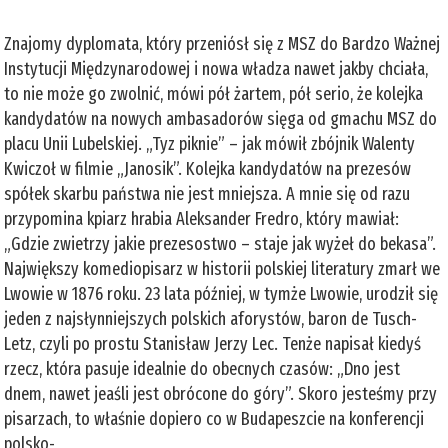
Znajomy dyplomata, który przeniósł się z MSZ do Bardzo Ważnej
Instytucji Międzynarodowej i nowa władza nawet jakby chciała,
to nie może go zwolnić, mówi pół żartem, pół serio, że kolejka
kandydatów na nowych ambasadorów sięga od gmachu MSZ do
placu Unii Lubelskiej. „Tyz piknie” – jak mówił zbójnik Walenty
Kwiczoł w filmie „Janosik”. Kolejka kandydatów na prezesów
spółek skarbu państwa nie jest mniejsza. A mnie się od razu
przypomina kpiarz hrabia Aleksander Fredro, który mawiał:
„Gdzie zwietrzy jakie prezesostwo – staje jak wyżeł do bekasa”.
Największy komediopisarz w historii polskiej literatury zmarł we
Lwowie w 1876 roku. 23 lata później, w tymże Lwowie, urodził się
jeden z najsłynniejszych polskich aforystów, baron de Tusch-
Letz, czyli po prostu Stanisław Jerzy Lec. Tenże napisał kiedyś
rzecz, która pasuje idealnie do obecnych czasów: „Dno jest
dnem, nawet jeaśli jest obrócone do góry”. Skoro jesteśmy przy
pisarzach, to właśnie dopiero co w Budapeszcie na konferencji
polsko-