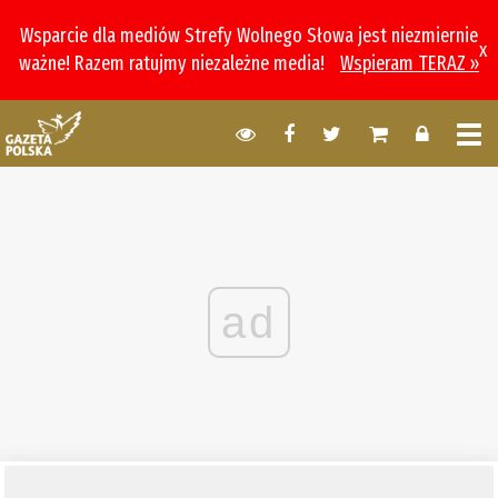
Wsparcie dla mediów Strefy Wolnego Słowa jest niezmiernie
x
ważne! Razem ratujmy niezależne media!
Wspieram TERAZ »
ad