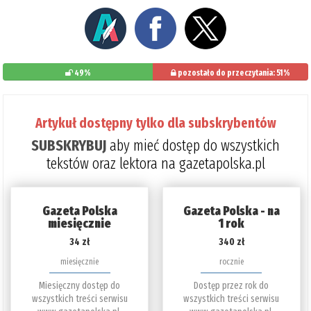
49%
pozostało do przeczytania: 51%
Artykuł dostępny tylko dla subskrybentów
SUBSKRYBUJ
aby mieć dostęp do wszystkich
tekstów oraz lektora na gazetapolska.pl
Gazeta Polska
Gazeta Polska - na
miesięcznie
1 rok
34 zł
340 zł
miesięcznie
rocznie
Miesięczny dostęp do
Dostęp przez rok do
wszystkich treści serwisu
wszystkich treści serwisu