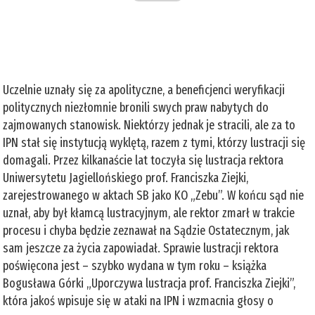
Uczelnie uznały się za apolityczne, a beneficjenci weryfikacji
politycznych niezłomnie bronili swych praw nabytych do
zajmowanych stanowisk. Niektórzy jednak je stracili, ale za to
IPN stał się instytucją wyklętą, razem z tymi, którzy lustracji się
domagali. Przez kilkanaście lat toczyła się lustracja rektora
Uniwersytetu Jagiellońskiego prof. Franciszka Ziejki,
zarejestrowanego w aktach SB jako KO „Zebu”. W końcu sąd nie
uznał, aby był kłamcą lustracyjnym, ale rektor zmarł w trakcie
procesu i chyba będzie zeznawał na Sądzie Ostatecznym, jak
sam jeszcze za życia zapowiadał. Sprawie lustracji rektora
poświęcona jest – szybko wydana w tym roku – książka
Bogusława Górki „Uporczywa lustracja prof. Franciszka Ziejki”,
która jakoś wpisuje się w ataki na IPN i wzmacnia głosy o