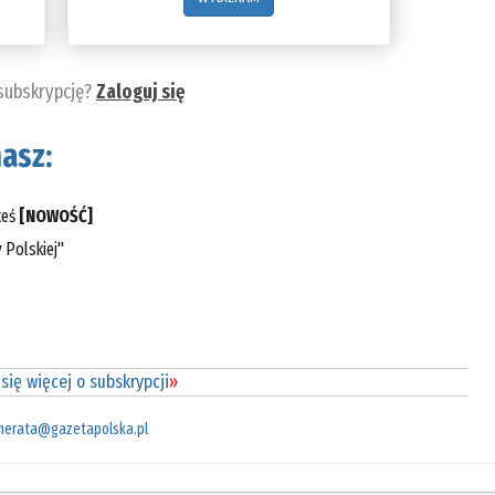
 subskrypcję?
Zaloguj się
asz:
teś
[NOWOŚĆ]
 Polskiej"
się więcej o subskrypcji
»
merata@gazetapolska.pl