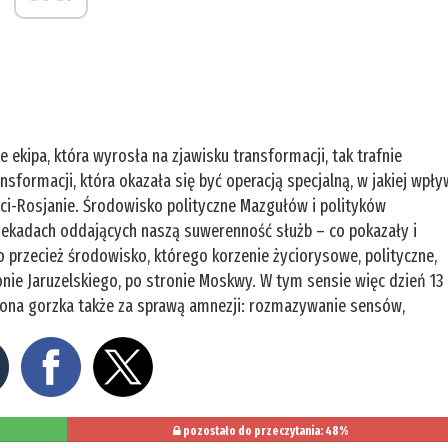
e ekipa, która wyrosła na zjawisku transformacji, tak trafnie
formacji, która okazała się być operacją specjalną, w jakiej wpły
ieci-Rosjanie. Środowisko polityczne Mazgułów i polityków
 dekadach oddających naszą suwerenność służb – co pokazały i
to przecież środowisko, którego korzenie życiorysowe, polityczne,
ie Jaruzelskiego, po stronie Moskwy. W tym sensie więc dzień 13
t ona gorzka także za sprawą amnezji: rozmazywanie sensów,
pozostało do przeczytania: 48%