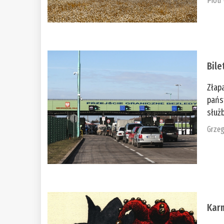
Piotr
Bile
Złap
pańs
służb
Grzeg
Kar