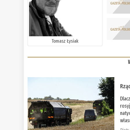
Tomasz Łysiak
Rząd
Dlac
rosy
naty
włas