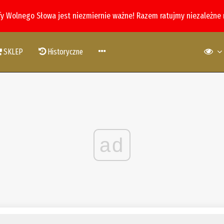
fy Wolnego Słowa jest niezmiernie ważne! Razem ratujmy niezależne
SKLEP
Historyczne
ad