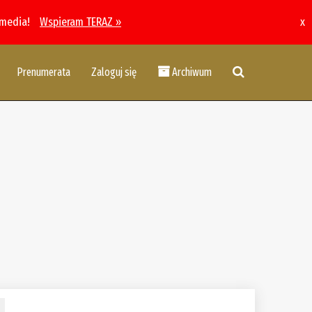
 media!
Wspieram TERAZ »
x
Prenumerata
Zaloguj się
Archiwum