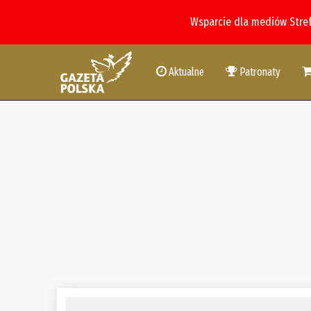
Wsparcie dla mediów Stre
Aktualne
Patronaty