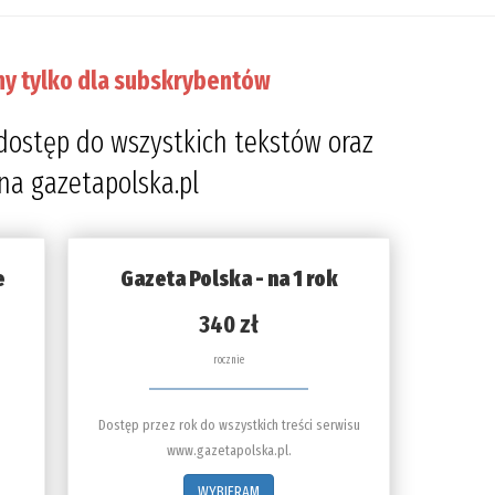
ny tylko dla subskrybentów
dostęp do wszystkich tekstów oraz
 na gazetapolska.pl
e
Gazeta Polska - na 1 rok
340 zł
rocznie
Dostęp przez rok do wszystkich treści serwisu
www.gazetapolska.pl.
WYBIERAM