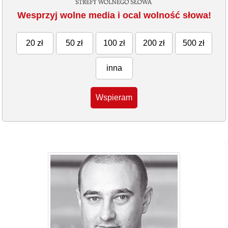
Wesprzyj wolne media i ocal wolność słowa!
20 zł
50 zł
100 zł
200 zł
500 zł
inna
Wspieram