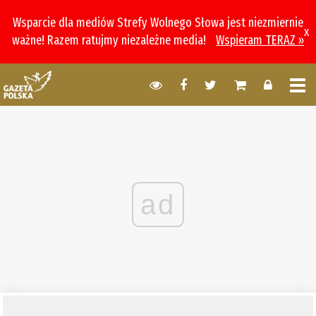
Wsparcie dla mediów Strefy Wolnego Słowa jest niezmiernie
x
ważne! Razem ratujmy niezależne media!
Wspieram TERAZ »
ad