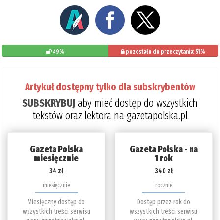
49%
pozostało do przeczytania: 51%
Artykuł dostępny tylko dla subskrybentów
SUBSKRYBUJ
aby mieć dostęp do wszystkich
tekstów oraz lektora na gazetapolska.pl
Gazeta Polska
Gazeta Polska - na
miesięcznie
1 rok
34 zł
340 zł
miesięcznie
rocznie
Miesięczny dostęp do
Dostęp przez rok do
wszystkich treści serwisu
wszystkich treści serwisu