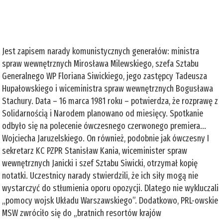
Jest zapisem narady komunistycznych generałów: ministra
spraw wewnętrznych Mirosława Milewskiego, szefa Sztabu
Generalnego WP Floriana Siwickiego, jego zastępcy Tadeusza
Hupałowskiego i wiceministra spraw wewnętrznych Bogusława
Stachury. Data – 16 marca 1981 roku – potwierdza, że rozprawę z
Solidarnością i Narodem planowano od miesięcy. Spotkanie
odbyło się na polecenie ówczesnego czerwonego premiera...
Wojciecha Jaruzelskiego. On również, podobnie jak ówczesny I
sekretarz KC PZPR Stanisław Kania, wiceminister spraw
wewnętrznych Janicki i szef Sztabu Siwicki, otrzymał kopię
notatki. Uczestnicy narady stwierdzili, że ich siły mogą nie
wystarczyć do stłumienia oporu opozycji. Dlatego nie wykluczali
„pomocy wojsk Układu Warszawskiego”. Dodatkowo, PRL-owskie
MSW zwróciło się do „bratnich resortów krajów