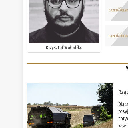
Krzysztof Wołodźko
Rząd
Dlac
rosy
naty
włas