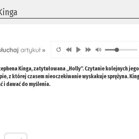
Kinga
tephena Kinga, zatytułowana „Holly”. Czytanie kolejnych jeg
napie, z której czasem nieoczekiwanie wyskakuje sprężyna. Kin
ć i dawać do myślenia.