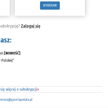
WYBIERAM
 subskrypcję?
Zaloguj się
asz:
teś
[NOWOŚĆ]
 Polskiej"
się więcej o subskrypcji
»
merata@gazetapolska.pl