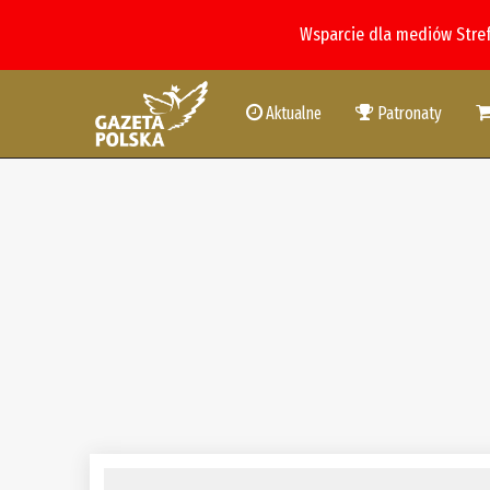
Wsparcie dla mediów Stre
Aktualne
Patronaty