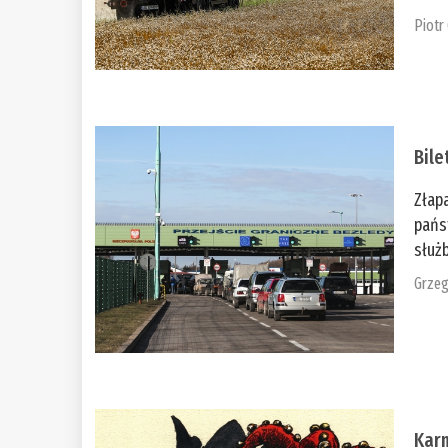
Piotr
Bile
Złap
pańs
służb
Grzeg
Kar