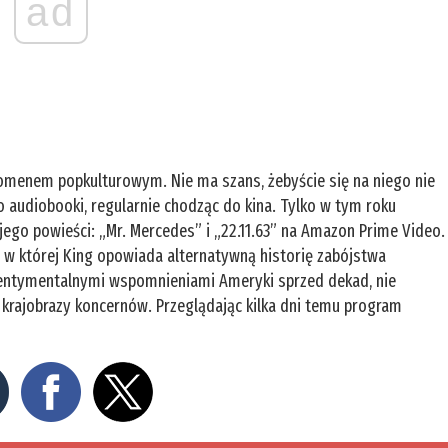
ad
enomenem popkulturowym. Nie ma szans, żebyście się na niego nie
po audiobooki, regularnie chodząc do kina. Tylko w tym roku
jego powieści: „Mr. Mercedes” i „22.11.63” na Amazon Prime Video.
3”, w której King opowiada alternatywną historię zabójstwa
 sentymentalnymi wspomnieniami Ameryki sprzed dekad, nie
e krajobrazy koncernów. Przeglądając kilka dni temu program