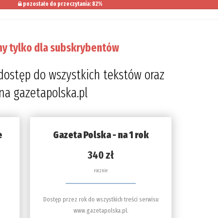
pozostało do przeczytania: 82%
ny tylko dla subskrybentów
dostęp do wszystkich tekstów oraz
 na gazetapolska.pl
e
Gazeta Polska - na 1 rok
340 zł
rocznie
Dostęp przez rok do wszystkich treści serwisu
www.gazetapolska.pl.