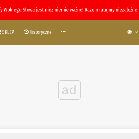
fy Wolnego Słowa jest niezmiernie ważne! Razem ratujmy niezależne
SKLEP
Historyczne
ad