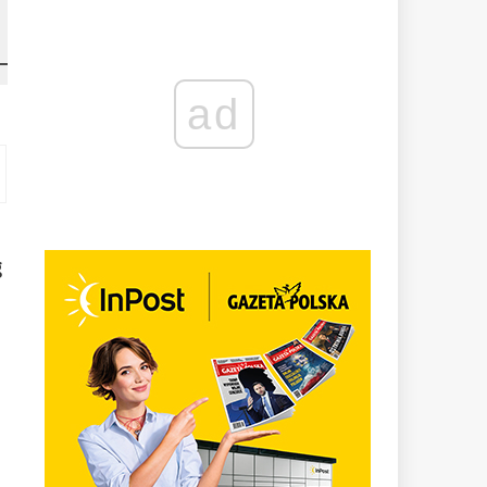
ad
o
g