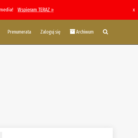
 media!
Wspieram TERAZ »
x
Prenumerata
Zaloguj się
Archiwum