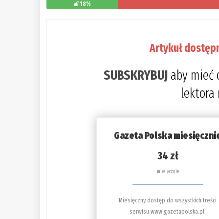
18%
Artykuł dostęp
SUBSKRYBUJ
aby mieć 
lektora
Gazeta Polska miesięczni
34 zł
miesięcznie
Miesięczny dostęp do wszystkich treści
serwisu www.gazetapolska.pl.